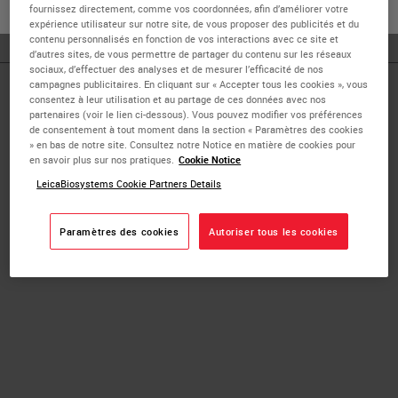
Federico II, Naples, Italy.
ou
Non
OUI
fournissez directement, comme vos coordonnées, afin d’améliorer votre
expérience utilisateur sur notre site, de vous proposer des publicités et du
contenu personnalisés en fonction de vos interactions avec ce site et
d’autres sites, de vous permettre de partager du contenu sur les réseaux
sociaux, d’effectuer des analyses et de mesurer l’efficacité de nos
campagnes publicitaires. En cliquant sur « Accepter tous les cookies », vous
Published Pieces by
consentez à leur utilisation et au partage de ces données avec nos
partenaires (voir le lien ci-dessous). Vous pouvez modifier vos préférences
de consentement à tout moment dans la section « Paramètres des cookies
Francesco Martino
» en bas de notre site. Consultez notre Notice en matière de cookies pour
en savoir plus sur nos pratiques.
Cookie Notice
LeicaBiosystems Cookie Partners Details
Beyond Observation: Tools,
Software and Molecular Prediction
Paramètres des cookies
Autoriser tous les cookies
Digital Pathology Imaging & Scanning