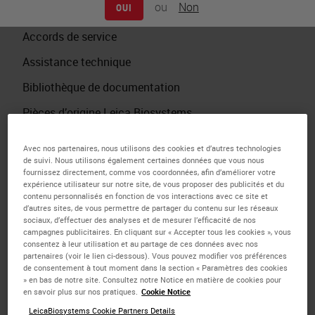
ou
Non
OUI
Formulaire de demande de service
Accords de service
Assistance technique
Bibliothèque de documentation
Pièces d’origine Leica Biosystems
Avec nos partenaires, nous utilisons des cookies et d’autres technologies
de suivi. Nous utilisons également certaines données que vous nous
fournissez directement, comme vos coordonnées, afin d’améliorer votre
expérience utilisateur sur notre site, de vous proposer des publicités et du
Envoyez-nous vos informations via le
contenu personnalisés en fonction de vos interactions avec ce site et
formulaire ci-dessous et nous pourrons
d’autres sites, de vous permettre de partager du contenu sur les réseaux
sociaux, d’effectuer des analyses et de mesurer l’efficacité de nos
vous aider à remettre votre machine en
campagnes publicitaires. En cliquant sur « Accepter tous les cookies », vous
consentez à leur utilisation et au partage de ces données avec nos
marche rapidement. Une fois ces
partenaires (voir le lien ci-dessous). Vous pouvez modifier vos préférences
de consentement à tout moment dans la section « Paramètres des cookies
informations envoyées, un spécialiste de
» en bas de notre site. Consultez notre Notice en matière de cookies pour
en savoir plus sur nos pratiques.
Cookie Notice
l’assistance technique de Leica
LeicaBiosystems Cookie Partners Details