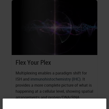
Flex Your Plex
Multiplexing enables a paradigm shift for
ISH and
immunohistochemistry (IHC)
. It
provides a more complete picture of what is
happening at a cellular level, showing spatial
arrangements and protein/DNA/RNA
interactions all on the same slide and