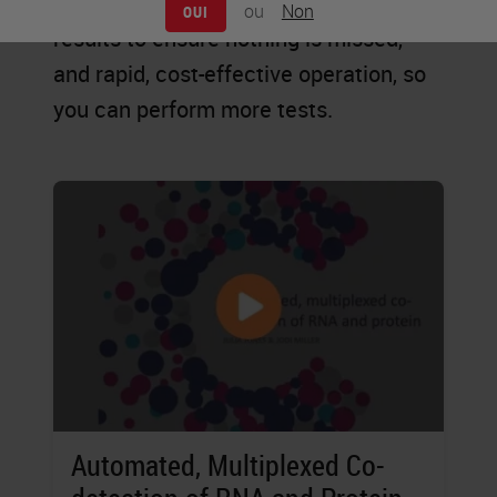
explore new possibilities, accurate
ou
Non
OUI
results to ensure nothing is missed,
and rapid, cost-effective operation, so
you can perform more tests.
Automated, Multiplexed Co-