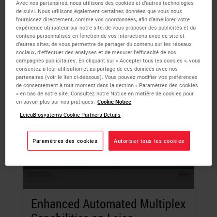
sample.
Avec nos partenaires, nous utilisons des cookies et d’autres technologies
de suivi. Nous utilisons également certaines données que vous nous
fournissez directement, comme vos coordonnées, afin d’améliorer votre
LEARN MORE
expérience utilisateur sur notre site, de vous proposer des publicités et du
contenu personnalisés en fonction de vos interactions avec ce site et
d’autres sites, de vous permettre de partager du contenu sur les réseaux
sociaux, d’effectuer des analyses et de mesurer l’efficacité de nos
campagnes publicitaires. En cliquant sur « Accepter tous les cookies », vous
consentez à leur utilisation et au partage de ces données avec nos
partenaires (voir le lien ci-dessous). Vous pouvez modifier vos préférences
de consentement à tout moment dans la section « Paramètres des cookies
» en bas de notre site. Consultez notre Notice en matière de cookies pour
en savoir plus sur nos pratiques.
Cookie Notice
LeicaBiosystems Cookie Partners Details
Paramètres des cookies
Autoriser tous les cookies
Enhanced Automated Multiplex