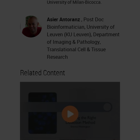
University of Milan-Bicocca.
anticipated, I am Professor
Francesca Maria Bodivio from the
Asier Antoranz
, Post Doc
University of Leuven.
Bioinformatician, University of
Leuven (KU Leuven), Department
The Melanoma Microenvironment
of Imaging & Pathology,
Dissected Through MILAN
Translational Cell & Tissue
Research
I'm Asier Antoranz, a postdoctoral
Related Content
researcher from the University of
Leuven.
Today we're going to give you an
example of our research in the
melanoma field using our
multiplexing
technique. We’re going