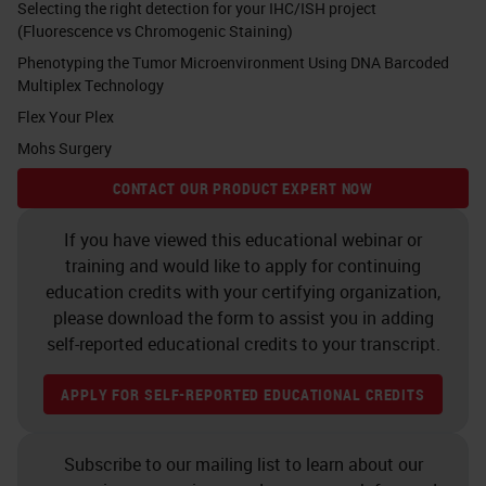
Selecting the right detection for your IHC/ISH project
study the cytometry of the tissue,
(Fluorescence vs Chromogenic Staining)
that is its basic composition in
Phenotyping the Tumor Microenvironment Using DNA Barcoded
terms of cells, but also the
Multiplex Technology
sociology of the tissue that it's
Flex Your Plex
Mohs Surgery
based on using spatial distribution
to make assumptions between cell
CONTACT OUR PRODUCT EXPERT NOW
interactions. And transferring the
If you have viewed this educational webinar or
single cell analysis on a tissue, it
training and would like to apply for continuing
means to set the basis for next
education credits with your certifying organization,
please download the form to assist you in adding
generation pathology to happen.
self-reported educational credits to your transcript.
Pathology (R)evolution
APPLY FOR SELF-REPORTED EDUCATIONAL CREDITS
Pathologists’ position that in
between the patient and the
Subscribe to our mailing list to learn about our