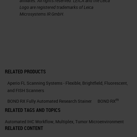
affiliates. All rights reserved. LEICA and the Leica
Logo are registered trademarks of Leica
cells and the original composition
Microsystems IR GmbH.
of the tissue. In fact, we know that
most of the single-cell methods
available are based on tissue
dissociation.
The tissue gets destroyed and the
cells isolated before the analysis.
RELATED PRODUCTS
And this can also change their cell
Aperio FL Scanning Systems - Flexible, Brightfield, Fluorescent,
and FISH Scanners
state. In recent years, however,
m
methods have been developed to
BOND RX Fully Automated Research Stainer
BOND RX
RELATED TAGS AND TOPICS
finally achieve the goal of
preserving the tissue. And this has
Automated IHC Workflow
,
Multiplex
,
Tumor Microenvironment
RELATED CONTENT
given us the chance not only to