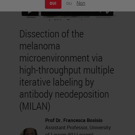
ou
Non
OUI
Dissection of the
melanoma
microenvironment via
high-throughput multiple
iterative labeling by
antibody neodeposition
(MILAN)
Prof Dr. Francesca Bosisio
Assistant Professor, University
of Leuven (KU Leuven),