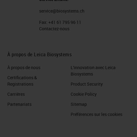
using antibodies conjugated with
service@biosystems.ch
detection systems to recognize
proteins. After these other two
Fax:
+41 61 795 96 11
Contactez-nous
revolutions emerged, the
introduction of molecular
techniques in pathology, and most
À propos de Leica Biosystems
recently, the introduction of
À propos de nous
L'innovation avec Leica
artificial intelligence as a support to
Biosystems
Certifications &
pathologies.
Registrations
Product Security
Matching Patients to Treatments
Carrières
Cookie Policy
Partenariats
Sitemap
Even though in the clinics, we are
Préférences sur les cookies
still using the same
immunohistochemistry
that was