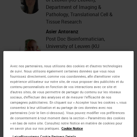
Department of Imaging &
Pathology, Translational Cell &
Tissue Research
Asier Antoranz
Post Doc Bioinformatician,
University of Leuven (KU
Leuven), Department of Imaging
& Pathology, Translational Cell &
Avec nos partenaires, nous utilisons des cookies et d’autres technologies
Tissue Research
de suivi. Nous utilisons également certaines données que vous nous
fournissez directement, comme vos coordonnées, afin d’améliorer votre
expérience utilisateur sur notre site, de vous proposer des publicités et du
In this webinar, Prof. Francesca
contenu personnalisés en fonction de vos interactions avec ce site et
Bosisio and Asier Antoranz,
d’autres sites, de vous permettre de partager du contenu sur les réseaux
sociaux, d’effectuer des analyses et de mesurer l’efficacité de nos
assistant professor and post doc
campagnes publicitaires. En cliquant sur « Accepter tous les cookies », vous
consentez à leur utilisation et au partage de ces données avec nos
bioinformatician at University of
partenaires (voir le lien ci-dessous). Vous pouvez modifier vos préférences
de consentement à tout moment dans la section « Paramètres des cookies
Leuven, provide a practical
» en bas de notre site. Consultez notre Notice en matière de cookies pour
en savoir plus sur nos pratiques.
Cookie Notice
example of what digital pathology
LeicaBiosystems Cookie Partners Details