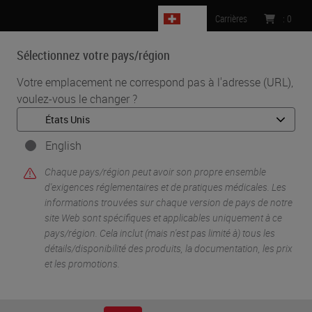
CH
Carrières
:
0
Sélectionnez votre pays/région
MENU
Votre emplacement ne correspond pas à l'adresse (URL),
voulez-vous le changer ?
•
•
Accueil
Life Sciences And Research Solutions
•
IHC & Multiplexing
Dissection of the melanoma microenvironment via high-
English
throughput multiple iterative labeling by antibody neodeposition
Chaque pays/région peut avoir son propre ensemble
(MILAN)
d'exigences réglementaires et de pratiques médicales. Les
informations trouvées sur chaque version de pays de notre
site Web sont spécifiques et applicables uniquement à ce
pays/région. Cela inclut (mais n'est pas limité à) tous les
détails/disponibilité des produits, la documentation, les prix
et les promotions.