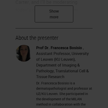
Carter, and I'll be moderating
today's presentation. And I'm
delighted to be joined by Francesca
Maria Bosisio and Asier Antoranz of
the University of Leuven, who will
About the presenter
be continuing our Multiplexing
Masterclass today. Please feel free
Prof Dr. Francesca Bosisio
,
Assistant Professor, University
to submit your questions for the
of Leuven (KU Leuven),
Q&A session at the left of your
Department of Imaging &
screen at any time during the
Pathology, Translational Cell &
Tissue Research
webinar. And without further delay,
Dr. Francesca Bosisio is a
I'll hand over to Francesca and
dermatopathologist and professor at
Asier.
UZ/KU Leuven. She participated in
the development of the MILAN
method in collaboration with the
Thank you for the introduction. As