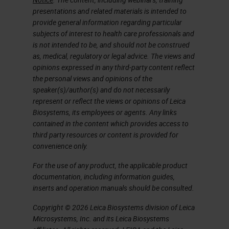
presentations and related materials is intended to
the results. And these tools could
provide general information regarding particular
be applied not only to dissect the
subjects of interest to health care professionals and
is not intended to be, and should not be construed
identity of tumor cell
as, medical, regulatory or legal advice. The views and
subpopulations, but also to identify
opinions expressed in any third-party content reflect
dozens of types and functions of
the personal views and opinions of the
speaker(s)/author(s) and do not necessarily
new cells in the tumor and
represent or reflect the views or opinions of Leica
macroenvironment. Since the
Biosystems, its employees or agents. Any links
contained in the content which provides access to
beginning, it was already said that
third party resources or content is provided for
not only we have to try to collect all
convenience only.
the cells within a tissue or a region
For the use of any product, the applicable product
of interest, but that the success of
documentation, including information guides,
inserts and operation manuals should be consulted.
these single-cell technologies will
Copyright © 2026 Leica Biosystems division of Leica
depend on the extent to which we
Microsystems, Inc. and its Leica Biosystems
could preserve the states of the