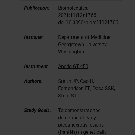
Publication:
Biomolecules.
2021;11(12):1766.
doi:10.3390/biom11121766
Institute:
Department of Medicine,
Georgetown University,
Washington
Instrument:
Aperio GT 450
Authors:
Smith JP, Cao H,
Edmondson EF, Dasa SSK,
Stern ST.
Study Goals:
To demonstrate the
detection of early
precancerous lesions
(PanINs) in genetically