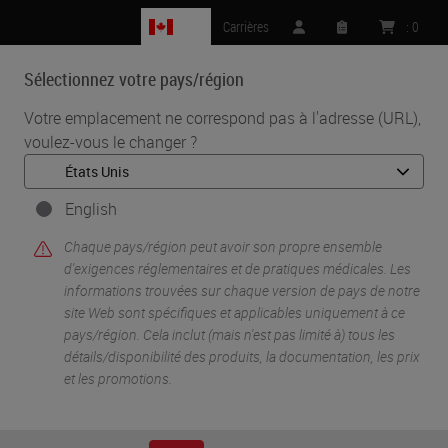
CA
Carrières
:
0
Sélectionnez votre pays/région
MENU
Votre emplacement ne correspond pas à l'adresse (URL),
voulez-vous le changer ?
•
•
Accueil
Life Sciences And Research Solutions
•
Peer-Reviewed Publications Repository
Peer-Reviewed Publications Repository - Aperio GT 450
English
Peer-Reviewed
Chaque pays/région peut avoir son propre ensemble
d'exigences réglementaires et de pratiques médicales. Les
informations trouvées sur chaque version de pays de notre
Publications
site Web sont spécifiques et applicables uniquement à ce
pays/région. Cela inclut (mais n'est pas limité à) tous les
Repository - Aperio
détails/disponibilité des produits, la documentation, les prix
et les promotions.
GT 450