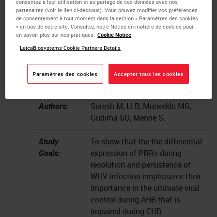
doi:10.3389/fimmu.2021.713420
consentez à leur utilisation et au partage de ces données avec nos
partenaires (voir le lien ci-dessous). Vous pouvez modifier vos préférences
de consentement à tout moment dans la section « Paramètres des cookies
Institute:
Department of Microbiology &
» en bas de notre site. Consultez notre Notice en matière de cookies pour
Immunology, Georgetown
en savoir plus sur nos pratiques.
Cookie Notice
University Medical Center,
LeicaBiosystems Cookie Partners Details
Washington, DC
Paramètres des cookies
Accepter tous les cookies
Instrument:
Aperio GT 450
Authors:
Suresh M, Li B, Murreddu MG,
Gudima SO, Menne S.
Study
To show that the the differential
Goals:
expression of PRRs during
resolution and persistence of
WHV infection emphasizes their
importance in the ultimate viral
control during AHB that is
impaired during CHB.