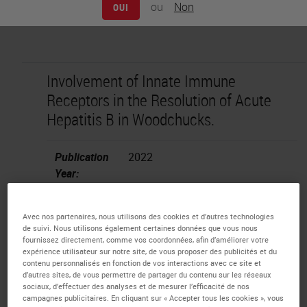
ou
Non
OUI
Involvement of Innate Immune
Receptors in the Resolution of Acute
Hepatitis B in Woodchucks.
Publication
2022
Year:
Country:
USA
Avec nos partenaires, nous utilisons des cookies et d’autres technologies
de suivi. Nous utilisons également certaines données que vous nous
PMID:
PMC8340647
fournissez directement, comme vos coordonnées, afin d’améliorer votre
expérience utilisateur sur notre site, de vous proposer des publicités et du
contenu personnalisés en fonction de vos interactions avec ce site et
Publication:
Frontiers in Immunology.
d’autres sites, de vous permettre de partager du contenu sur les réseaux
sociaux, d’effectuer des analyses et de mesurer l’efficacité de nos
2021;12.
campagnes publicitaires. En cliquant sur « Accepter tous les cookies », vous