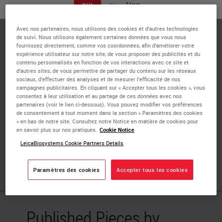
ou
Non
OUI
Dr. Thomas Haas is an attending Pathologist and Director
of Molecular Pathology at Mercy Health Systems,
Avec nos partenaires, nous utilisons des cookies et d’autres technologies
Janesville, Wisconsin. He received his Doctor of
de suivi. Nous utilisons également certaines données que vous nous
fournissez directement, comme vos coordonnées, afin d’améliorer votre
Osteopathic Medicine from Des Moines University. His
expérience utilisateur sur notre site, de vous proposer des publicités et du
daily responsibilities involve anatomic, cytologic, and
contenu personnalisés en fonction de vos interactions avec ce site et
d’autres sites, de vous permettre de partager du contenu sur les réseaux
clinical pathology in a community hospital and system
sociaux, d’effectuer des analyses et de mesurer l’efficacité de nos
reference laboratory, with participation in tumor board
campagnes publicitaires. En cliquant sur « Accepter tous les cookies », vous
consentez à leur utilisation et au partage de ces données avec nos
and medical education conferences. His areas of interest
partenaires (voir le lien ci-dessous). Vous pouvez modifier vos préférences
include the development of immunohistochemistry panels
de consentement à tout moment dans la section « Paramètres des cookies
» en bas de notre site. Consultez notre Notice en matière de cookies pour
for tumor diagnosis, molecular pathology, and
en savoir plus sur nos pratiques.
Cookie Notice
histotechnology education for the National Society for
LeicaBiosystems Cookie Partners Details
Histotechnology (NSH). Dr. Haas is board certified in
Anatomic and Clinical Pathology.
Paramètres des cookies
Accepter tous les cookies
Published Pieces by