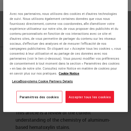
ou
Non
OUI
Russell Myers acquired his Ph.D. in endocrine physiology
from the Medical College of Georgia. Russell Myers is
Avec nos partenaires, nous utilisons des cookies et d’autres technologies
de suivi. Nous utilisons également certaines données que vous nous
responsible for design and development of reagents and
fournissez directement, comme vos coordonnées, afin d’améliorer votre
consumables used in the histology laboratory.
expérience utilisateur sur notre site, de vous proposer des publicités et du
contenu personnalisés en fonction de vos interactions avec ce site et
d’autres sites, de vous permettre de partager du contenu sur les réseaux
sociaux, d’effectuer des analyses et de mesurer l’efficacité de nos
campagnes publicitaires. En cliquant sur « Accepter tous les cookies », vous
consentez à leur utilisation et au partage de ces données avec nos
Published Pieces by
partenaires (voir le lien ci-dessous). Vous pouvez modifier vos préférences
de consentement à tout moment dans la section « Paramètres des cookies
» en bas de notre site. Consultez notre Notice en matière de cookies pour
Russell Myers
en savoir plus sur nos pratiques.
Cookie Notice
LeicaBiosystems Cookie Partners Details
The Basic Chemistry of
Paramètres des cookies
Accepter tous les cookies
Hematoxylin
This article is a review of the current
understanding of the chemistry of aluminum-
based hematoxylin stains.