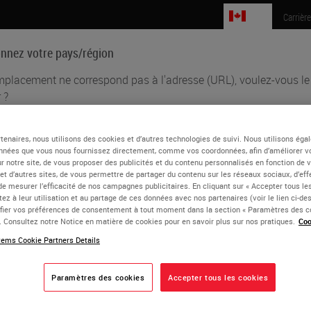
CA
Carrièr
onnez votre pays/région
mplacement ne correspond pas à l'adresse (URL), voulez-vous le
 ?
Sciences biomédicales
Formation
Assistance
tenaires, nous utilisons des cookies et d’autres technologies de suivi. Nous utilisons ég
glish
nnées que vous nous fournissez directement, comme vos coordonnées, afin d’améliorer v
Orchard
sur notre site, de vous proposer des publicités et du contenu personnalisés en fonction de 
aque pays/région peut avoir son propre ensemble d'exigences réglementai
 et d’autres sites, de vous permettre de partager du contenu sur les réseaux sociaux, d’ef
 pratiques médicales. Les informations trouvées sur chaque version de pa
de mesurer l’efficacité de nos campagnes publicitaires. En cliquant sur « Accepter tous les
ez à leur utilisation et au partage de ces données avec nos partenaires (voir le lien ci-d
tre site Web sont spécifiques et applicables uniquement à ce pays/région. 
ier vos préférences de consentement à tout moment dans la section « Paramètres des c
clut (mais n'est pas limité à) tous les détails/disponibilité des produits, la
rd is a Consultant Grade Biomedical Scientist and Laboratory M
e. Consultez notre Notice en matière de cookies pour en savoir plus sur nos pratiques.
Coo
cumentation, les prix et les promotions.
gy, London. He has been a council member for the Institute of
ems Cookie Partners Details
t advisor for cellular pathology and the Deputy Chief Examiner 
he Leica Leadership Award for Teaching by the National Societ
Paramètres des cookies
Accepter tous les cookies
ou
Non
OUI