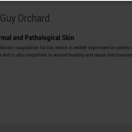
 Guy Orchard
ormal and Pathological Skin
duced coagulation factor, which is widely expressed in variety of 
de and is also important in wound healing and repair mechanism