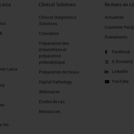
Leica
Clinical Solutions
Restons en co
Clinical Diagnostics
Actualités
ous
Solutions
Customer Perspe
 &
Coloration
Événements
Préparation des
échantillons et
Facebook
préparation
X (formerly 
préanalytique
avec Leica
LinkedIn
Préparation de tissus
YouTube
Digital Pathology
ity
Webinaires
Études de cas
ine
Ressources
r les