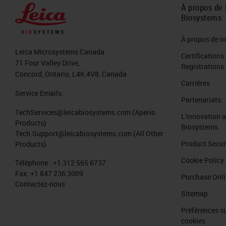
À propos de 
Biosystems
À propos de n
Leica Microsystems Canada
Certifications
71 Four Valley Drive,
Registrations
Concord, Ontario, L4K 4V8, Canada
Carrières
Service Emails:
Partenariats
TechServices@leicabiosystems.com
(Aperio
L'innovation 
Products)
Biosystems
Tech.Support@leicabiosystems.com
(All Other
Product Secur
Products)
Cookie Policy
Téléphone :
+1 312 565 6737
Fax:
+1 847 236 3009
Purchase Onl
Contactez-nous
Sitemap
Préférences su
cookies