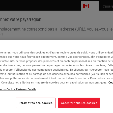
CA
Carrièr
onnez votre pays/région
mplacement ne correspond pas à l'adresse (URL), voulez-vous le
 ?
Sciences biomédicales
Formation
Assistance
glish
tenaires, nous utilisons des cookies et d’autres technologies de suivi. Nous utilisons ég
nnées que vous nous fournissez directement, comme vos coordonnées, afin d’améliorer v
Kaldjian
sur notre site, de vous proposer des publicités et du contenu personnalisés en fonction de 
aque pays/région peut avoir son propre ensemble d'exigences réglementai
 et d’autres sites, de vous permettre de partager du contenu sur les réseaux sociaux, d’ef
 pratiques médicales. Les informations trouvées sur chaque version de pa
ef Medical Officer
de mesurer l’efficacité de nos campagnes publicitaires. En cliquant sur « Accepter tous les
tre site Web sont spécifiques et applicables uniquement à ce pays/région. 
ez à leur utilisation et au partage de ces données avec nos partenaires (voir le lien ci-d
clut (mais n'est pas limité à) tous les détails/disponibilité des produits, la
ier vos préférences de consentement à tout moment dans la section « Paramètres des c
Kaldjian is Chief Medical Officer at RareCyte. He trained in ana
e. Consultez notre Notice en matière de cookies pour en savoir plus sur nos pratiques.
Coo
cumentation, les prix et les promotions.
tly at the National Cancer Institute. His pharmaceutical expe
ems Cookie Partners Details
zer encompassed discovery research through full clinical devel
 He has directed clinical genomics programs at Gene Logic, was
Paramètres des cookies
Accepter tous les cookies
ou
Non
OUI
irector for Companion Diagnostics at Ventana Medical Systems
c and medical applications of its rare cell detection technology