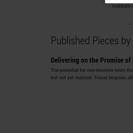
Institute 
Published Pieces by 
Delivering on the Promise of
The potential for non-invasive tests th
but not yet realized. Tissue biopsies a