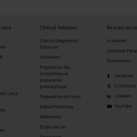
Leica
Clinical Solutions
Restons en co
Clinical Diagnostics
Actualités
ous
Solutions
Customer Perspe
 &
Coloration
Événements
Préparation des
échantillons et
Facebook
préparation
X (formerly 
préanalytique
avec Leica
LinkedIn
Préparation de tissus
YouTube
Digital Pathology
ity
Webinaires
Études de cas
ine
Ressources