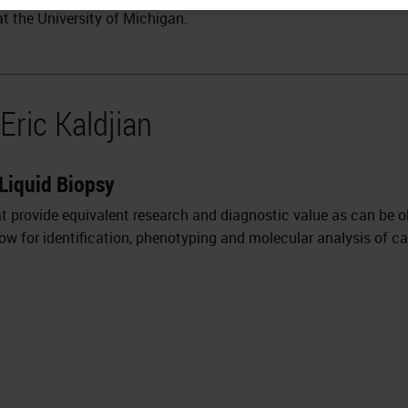
at the University of Michigan.
Eric Kaldjian
 Liquid Biopsy
at provide equivalent research and diagnostic value as can be ob
llow for identification, phenotyping and molecular analysis of ca