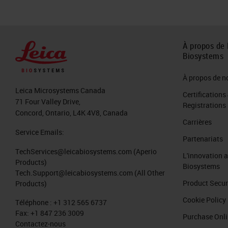
À propos de 
Biosystems
À propos de n
Leica Microsystems Canada
Certifications
71 Four Valley Drive,
Registrations
Concord, Ontario, L4K 4V8, Canada
Carrières
Service Emails:
Partenariats
TechServices@leicabiosystems.com
(Aperio
L'innovation 
Products)
Biosystems
Tech.Support@leicabiosystems.com
(All Other
Product Secur
Products)
Cookie Policy
Téléphone :
+1 312 565 6737
Fax:
+1 847 236 3009
Purchase Onl
Contactez-nous