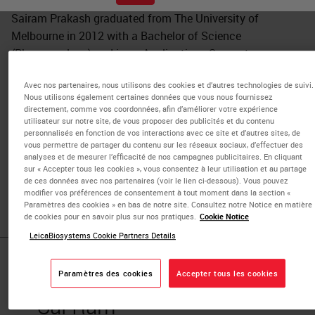
Sairam Prakash graduated from The University of
Melbourne in 2012 with a Bachelor of Science
(Pharmacology) and is an Applications Support
Supervisor at Leica Biosystems. He specializes in Digital
Avec nos partenaires, nous utilisons des cookies et d’autres technologies de suivi.
Pathology and Core Histology and supports the South-
Nous utilisons également certaines données que vous nous fournissez
East Asia, Hong Kong and Taiwan business. Before joining
directement, comme vos coordonnées, afin d’améliorer votre expérience
utilisateur sur notre site, de vous proposer des publicités et du contenu
LBS, Sairam led the Digital Pathology service in Institute
personnalisés en fonction de vos interactions avec ce site et d’autres sites, de
of Molecular Cell Biology, ASTAR and has worked jointly
vous permettre de partager du contenu sur les réseaux sociaux, d’effectuer des
analyses et de mesurer l’efficacité de nos campagnes publicitaires. En cliquant
with SingHealth to pilot whole slide imaging projects.
sur « Accepter tous les cookies », vous consentez à leur utilisation et au partage
Sairam is passionate about educating customers for
de ces données avec nos partenaires (voir le lien ci-dessous). Vous pouvez
adoption of automation process in histology workflow.
modifier vos préférences de consentement à tout moment dans la section «
Paramètres des cookies » en bas de notre site. Consultez notre Notice en matière
de cookies pour en savoir plus sur nos pratiques.
Cookie Notice
LeicaBiosystems Cookie Partners Details
Published Pieces by
Paramètres des cookies
Accepter tous les cookies
Sai Ram