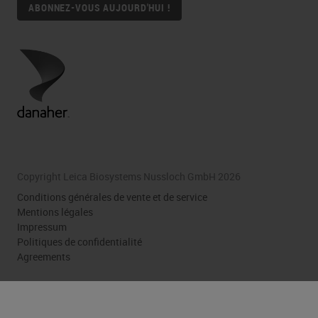
ABONNEZ-VOUS AUJOURD'HUI !
Copyright Leica Biosystems Nussloch GmbH 2026
Conditions générales de vente et de service
Mentions légales
Impressum
Politiques de confidentialité
Agreements