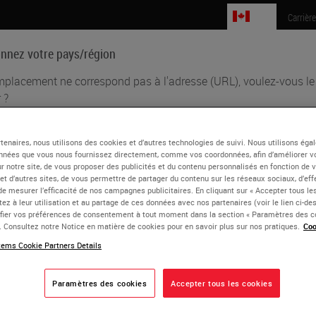
CA
Carrièr
onnez votre pays/région
mplacement ne correspond pas à l'adresse (URL), voulez-vous le
 ?
Sciences biomédicales
Formation
Assistance
tenaires, nous utilisons des cookies et d’autres technologies de suivi. Nous utilisons ég
glish
nnées que vous nous fournissez directement, comme vos coordonnées, afin d’améliorer v
ru Lian
sur notre site, de vous proposer des publicités et du contenu personnalisés en fonction de 
aque pays/région peut avoir son propre ensemble d'exigences réglementai
 et d’autres sites, de vous permettre de partager du contenu sur les réseaux sociaux, d’ef
 pratiques médicales. Les informations trouvées sur chaque version de pa
de mesurer l’efficacité de nos campagnes publicitaires. En cliquant sur « Accepter tous les
gist and Senior Medical Director at Leica Biosyst
tre site Web sont spécifiques et applicables uniquement à ce pays/région. 
ez à leur utilisation et au partage de ces données avec nos partenaires (voir le lien ci-d
ier vos préférences de consentement à tout moment dans la section « Paramètres des c
clut (mais n'est pas limité à) tous les détails/disponibilité des produits, la
has over 20 years of experience in dermatopathology, anatomic
e. Consultez notre Notice en matière de cookies pour en savoir plus sur nos pratiques.
Coo
cumentation, les prix et les promotions.
c industry. She is focused on companion diagnostics, digital 
ems Cookie Partners Details
and disruptive technologies can be leveraged to provide real lif
Paramètres des cookies
Accepter tous les cookies
has co-authored multiple peer-reviewed articles and poster prese
ou
Non
OUI
 Society and fellow of the College of American Pathologists.