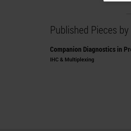
Published Pieces by
Companion Diagnostics in Pr
IHC & Multiplexing