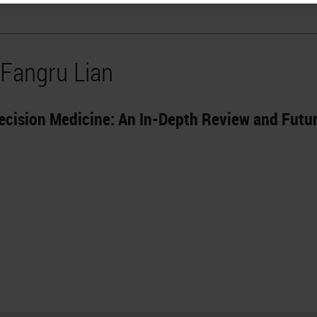
 Fangru Lian
ecision Medicine: An In-Depth Review and Futu