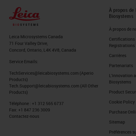
À propos de 
Biosystems
À propos de n
Leica Microsystems Canada
Certifications
71 Four Valley Drive,
Registrations
Concord, Ontario, L4K 4V8, Canada
Carrières
Service Emails:
Partenariats
TechServices@leicabiosystems.com
(Aperio
L'innovation 
Products)
Biosystems
Tech.Support@leicabiosystems.com
(All Other
Product Secur
Products)
Cookie Policy
Téléphone :
+1 312 565 6737
Fax:
+1 847 236 3009
Purchase Onl
Contactez-nous
Sitemap
Préférences su