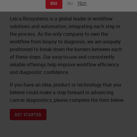
ou
Non
OUI
Leica Biosystems is a global leader in workflow
solutions and automation, integrating each step in
the process. As the only company to own the
workflow from biopsy to diagnosis, we are uniquely
positioned to break down the barriers between each
of these steps. Our easy-to-use and consistently
reliable offerings help improve workflow efficiency
and diagnostic confidence.
If you have an idea, product or technology that you
believe could make a step forward in advancing
cancer diagnostics, please complete the form below.
GET STARTED