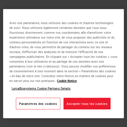
How it works
Avec nos partenaires, nous utilisons des cookies et d’autres technologies
de suivi. Nous utilisons également certaines données que vous nous
fournissez directement, comme vos coordonnées, afin d’améliorer votre
You will be asked to submit some information about
expérience utilisateur sur notre site, de vous proposer des publicités et du
yourself as well as non-confidential data about your
contenu personnalisés en fonction de vos interactions avec ce site et
d’autres sites, de vous permettre de partager du contenu sur les réseaux
idea/invention. Your submission will be assessed by a
sociaux, d’effectuer des analyses et de mesurer l’efficacité de nos
dedicated Innovation Program Manager, and we will
campagnes publicitaires. En cliquant sur « Accepter tous les cookies », vous
consentez à leur utilisation et au partage de ces données avec nos
contact you if we are interested in your submission.
partenaires (voir le lien ci-dessous). Vous pouvez modifier vos préférences
de consentement à tout moment dans la section « Paramètres des cookies
» en bas de notre site. Consultez notre Notice en matière de cookies pour
en savoir plus sur nos pratiques.
Cookie Notice
LeicaBiosystems Cookie Partners Details
Paramètres des cookies
Accepter tous les cookies