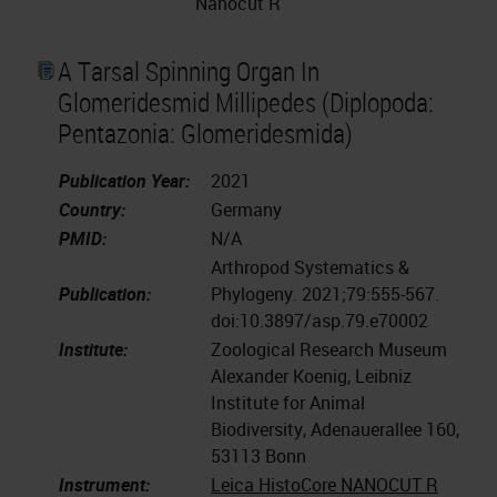
Nanocut R
A Tarsal Spinning Organ In
Glomeridesmid Millipedes (Diplopoda:
Pentazonia: Glomeridesmida)
Publication Year:
2021
Country:
Germany
PMID:
N/A
Arthropod Systematics &
Publication:
Phylogeny. 2021;79:555-567.
doi:10.3897/asp.79.e70002
Institute:
Zoological Research Museum
Alexander Koenig, Leibniz
Institute for Animal
Biodiversity, Adenauerallee 160,
53113 Bonn
Instrument:
Leica HistoCore NANOCUT R