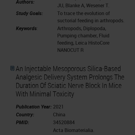
Authors:
JU, Blanke A, Wesener T.
Study Goals:
To trace the evolution of
suctorial feeding in arthropods.
Keywords
:
Arthropods, Diplopoda,
Pumping chamber, Fluid
feeding, Leica HistoCore
NANOCUT R
An Injectable Mesoporous Silica-Based
Analgesic Delivery System Prolongs The
Duration Of Sciatic Nerve Block In Mice
With Minimal Toxicity
Publication Year:
2021
Country:
China
PMID:
34520884
Acta Biomaterialia.