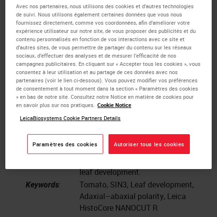
Publication:
2022;300:111055.
Avec nos partenaires, nous utilisons des cookies et d’autres technologies
de suivi. Nous utilisons également certaines données que vous nous
doi:10.1016/j.scienta.2022.111055
fournissez directement, comme vos coordonnées, afin d’améliorer votre
Institute:
Collaborative Innovation Center for
expérience utilisateur sur notre site, de vous proposer des publicités et du
Efficient and Green Production of
contenu personnalisés en fonction de vos interactions avec ce site et
d’autres sites, de vous permettre de partager du contenu sur les réseaux
Agriculture in Mountainous Areas
sociaux, d’effectuer des analyses et de mesurer l’efficacité de nos
of Zhejiang Province, College of
campagnes publicitaires. En cliquant sur « Accepter tous les cookies », vous
consentez à leur utilisation et au partage de ces données avec nos
Horticulture Science, Zhejiang A&F
partenaires (voir le lien ci-dessous). Vous pouvez modifier vos préférences
University, Hangzhou 311300,
de consentement à tout moment dans la section « Paramètres des cookies
» en bas de notre site. Consultez notre Notice en matière de cookies pour
Zhejiang
en savoir plus sur nos pratiques.
Cookie Notice
Instrument:
Leica HistoCore NANOCUT R
LeicaBiosystems Cookie Partners Details
Authors:
Liu Y, Fei S, Chen Y, et al.
Study Goals:
To explore a new role of SIN3 in
Paramètres des cookies
Autoriser tous les cookies
leaf polarity and provide a possible
action mechanism of SlSIN3a in
leaf development.
Keywords
:
Tomato, SIN3, Leaf development,
Adaxial–abaxial polarity, Leica
HistoCore NANOCUT R