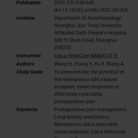
Publication:
2021;135:638-649.
doi:10.1016/j.actbio.2021.09.008
Institute:
Department of Anesthesiology,
Shanghai Jiao Tong University
Affiliated Sixth People's Hospital,
600 Yi Shan Road, Shanghai
200233
Instrument:
Leica HistoCore NANOCUT R
Authors:
Wang H, Zhang Y, Xu X, Wang A.
Study Goals:
To demonstrate the potential of
the mesoporous silica-based
analgesic nanocomposites in
effectively controlling
postoperative pain
Keywords
:
Postoperative pain management,
Long-lasting anesthetics,
Mesoporous silica Injectable
nanocomposite, Leica HistoCore