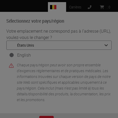
BE
Carrières
:
0
Sélectionnez votre pays/région
MENU
Votre emplacement ne correspond pas à l'adresse (URL),
voulez-vous le changer ?
•
•
Accueil
Life Sciences And Research Solutions
•
Peer-Reviewed Publications Repository
Peer-Reviewed Publications Repository - HistoCore
English
NANOCUT R
Chaque pays/région peut avoir son propre ensemble
Peer-Reviewed
d'exigences réglementaires et de pratiques médicales. Les
informations trouvées sur chaque version de pays de notre
site Web sont spécifiques et applicables uniquement à ce
Publications
pays/région. Cela inclut (mais n'est pas limité à) tous les
détails/disponibilité des produits, la documentation, les prix
Repository -
et les promotions.
HistoCore NANOCUT