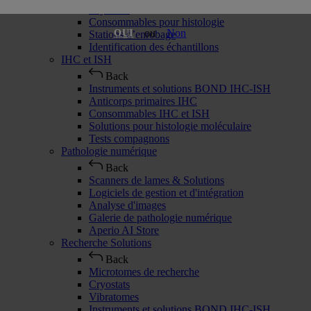
Cryostats
Consommables pour histologie
ou
Non
OUI
Stations d’enrobage
Identification des échantillons
IHC et ISH
Back
Instruments et solutions BOND IHC-ISH
Anticorps primaires IHC
Consommables IHC et ISH
Solutions pour histologie moléculaire
Tests compagnons
Pathologie numérique
Back
Scanners de lames & Solutions
Logiciels de gestion et d'intégration
Analyse d'images
Galerie de pathologie numérique
Aperio AI Store
Recherche Solutions
Back
Microtomes de recherche
Cryostats
Vibratomes
Instruments et solutions BOND IHC-ISH