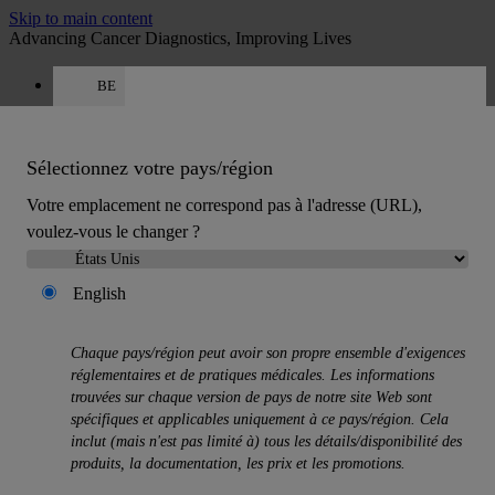
Skip to main content
Advancing Cancer Diagnostics, Improving Lives
BE
Carrières
Obtenir un devis: +32 78 48 16 62
Devis
:
0
Sélectionnez votre pays/région
Votre emplacement ne correspond pas à l'adresse (URL),
voulez-vous le changer ?
English
MENU
Chaque pays/région peut avoir son propre ensemble d'exigences
Produits
réglementaires et de pratiques médicales. Les informations
Back
trouvées sur chaque version de pays de notre site Web sont
Solutions d’histologie
spécifiques et applicables uniquement à ce pays/région. Cela
Back
inclut (mais n'est pas limité à) tous les détails/disponibilité des
Préparateurs de tissus
produits, la documentation, les prix et les promotions.
Colorateur de lames et colleuse de lamelles
Microtomes