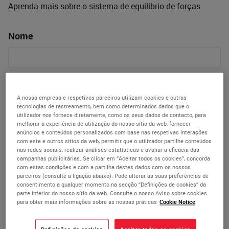
Aprenda mais sobre o sistema de equilíbrio de forças
Nome
Email
A nossa empresa e respetivos parceiros utilizam cookies e outras
tecnologias de rastreamento, bem como determinados dados que o
utilizador nos fornece diretamente, como os seus dados de contacto, para
melhorar a experiência de utilização do nosso sítio da web, fornecer
Organização/Instituição
anúncios e conteúdos personalizados com base nas respetivas interações
com este e outros sítios da web, permitir que o utilizador partilhe conteúdos
nas redes sociais, realizar análises estatísticas e avaliar a eficácia das
campanhas publicitárias. Se clicar em “Aceitar todos os cookies”, concorda
com estas condições e com a partilha destes dados com os nossos
Contacto telefónico
parceiros (consulte a ligação abaixo). Pode alterar as suas preferências de
consentimento a qualquer momento na secção “Definições de cookies” da
parte inferior do nosso sítio da web. Consulte o nosso Aviso sobre cookies
para obter mais informações sobre as nossas práticas
Cookie Notice
País