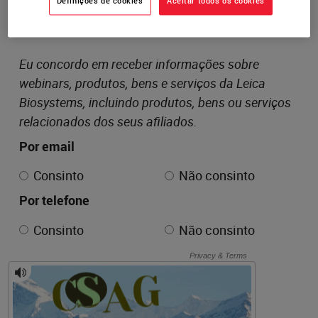
Definições de cookies
Aceitar todos os cookies
Eu concordo em receber informações sobre
webinars, produtos, bens e serviços da Leica
Biosystems, incluindo produtos, bens ou serviços
relacionados dos seus afiliados.
Por email
Consinto
Não consinto
Por telefone
Consinto
Não consinto