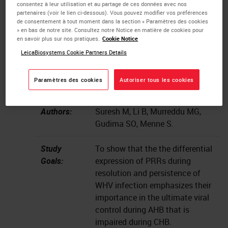
doi:10.3389/fimmu.2021.713420
consentez à leur utilisation et au partage de ces données avec nos
partenaires (voir le lien ci-dessous). Vous pouvez modifier vos préférences
de consentement à tout moment dans la section « Paramètres des cookies
Institute:
Department of Microbiology &
» en bas de notre site. Consultez notre Notice en matière de cookies pour
Immunology, Georgetown
en savoir plus sur nos pratiques.
Cookie Notice
University Medical Center,
LeicaBiosystems Cookie Partners Details
Washington, DC
Paramètres des cookies
Autoriser tous les cookies
Instrument:
Aperio GT 450
Authors:
Suresh M, Li B, Murreddu MG,
Gudima SO, Menne S.
Study
To show that the the differential
Goals:
expression of PRRs during
resolution and persistence of
WHV infection emphasizes their
importance in the ultimate viral
control during AHB that is
impaired during CHB.