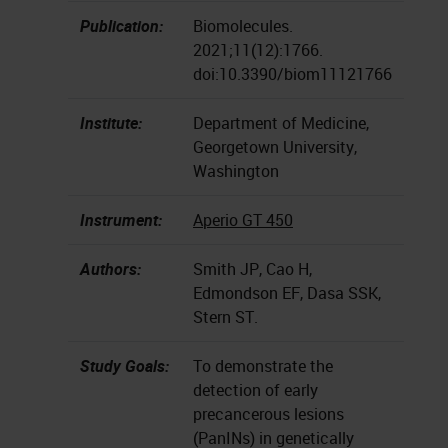
Publication:
Biomolecules.
2021;11(12):1766.
doi:10.3390/biom11121766
Institute:
Department of Medicine,
Georgetown University,
Washington
Instrument:
Aperio GT 450
Authors:
Smith JP, Cao H,
Edmondson EF, Dasa SSK,
Stern ST.
Study Goals:
To demonstrate the
detection of early
precancerous lesions
(PanINs) in genetically