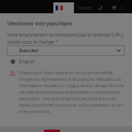
FR
Carrières
:
0
Sélectionnez votre pays/région
MENU
Votre emplacement ne correspond pas à l'adresse (URL),
voulez-vous le changer ?
•
•
Accueil
Life Sciences And Research Solutions
•
Peer-Reviewed Publications Repository
Peer-Reviewed Publications Repository - Aperio GT 450
English
Peer-Reviewed
Chaque pays/région peut avoir son propre ensemble
d'exigences réglementaires et de pratiques médicales. Les
informations trouvées sur chaque version de pays de notre
Publications
site Web sont spécifiques et applicables uniquement à ce
pays/région. Cela inclut (mais n'est pas limité à) tous les
Repository - Aperio
détails/disponibilité des produits, la documentation, les prix
et les promotions.
GT 450