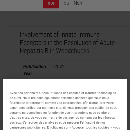
ou
Non
OUI
Involvement of Innate Immune
Receptors in the Resolution of Acute
Hepatitis B in Woodchucks.
Publication
2022
Year:
Country:
USA
Avec nos partenaires, nous utilisons des cookies et d’autres technologies
de suivi. Nous utilisons également certaines données que vous nous
PMID:
PMC8340647
fournissez directement, comme vos coordonnées, afin d’améliorer votre
expérience utilisateur sur notre site, de vous proposer des publicités et du
contenu personnalisés en fonction de vos interactions avec ce site et
Publication:
Frontiers in Immunology.
d’autres sites, de vous permettre de partager du contenu sur les réseaux
2021;12.
sociaux, d’effectuer des analyses et de mesurer l’efficacité de nos
campagnes publicitaires. En cliquant sur « Accepter tous les cookies », vous