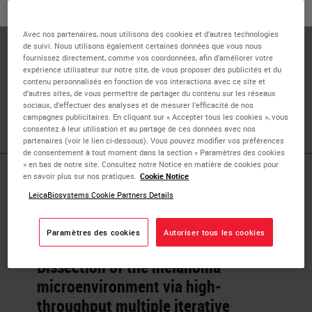
ou
Non
OUI
Leuven), Department of Imaging & Pathology,
Translational Cell & Tissue Research
Avec nos partenaires, nous utilisons des cookies et d’autres technologies
de suivi. Nous utilisons également certaines données que vous nous
Dr. Francesca Bosisio is a dermatopathologist and
fournissez directement, comme vos coordonnées, afin d’améliorer votre
expérience utilisateur sur notre site, de vous proposer des publicités et du
professor at UZ/KU Leuven. She participated in the
contenu personnalisés en fonction de vos interactions avec ce site et
development of the MILAN method in collaboration with
d’autres sites, de vous permettre de partager du contenu sur les réseaux
sociaux, d’effectuer des analyses et de mesurer l’efficacité de nos
the University of Milan-Bicocca.
campagnes publicitaires. En cliquant sur « Accepter tous les cookies », vous
consentez à leur utilisation et au partage de ces données avec nos
partenaires (voir le lien ci-dessous). Vous pouvez modifier vos préférences
de consentement à tout moment dans la section « Paramètres des cookies
» en bas de notre site. Consultez notre Notice en matière de cookies pour
en savoir plus sur nos pratiques.
Cookie Notice
Published Pieces by
LeicaBiosystems Cookie Partners Details
Prof Dr.
Paramètres des cookies
Autoriser tous les cookies
Dissection of the melanoma
microenvironment via high-
throughput multiple iterative