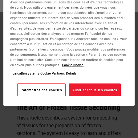
Avec nos partenaires, nous utilisons des cookies et d’autres technologies
ou
Non
OUI
Dr. Peters received his BA and MD from Boston University.
de suivi. Nous utilisons également certaines données que vous nous
fournissez directement, comme vos coordonnées, afin d’améliorer votre
He is currently the Director of Surgical Pathology and
expérience utilisateur sur notre site, de vous proposer des publicités et du
Associate Professor of Pathology at the New Jersey
contenu personnalisés en fonction de vos interactions avec ce site et
d’autres sites, de vous permettre de partager du contenu sur les réseaux
Medical School, Rutgers University. He is also the
sociaux, d’effectuer des analyses et de mesurer l’efficacité de nos
President of Pathology Innovations, LLC.
campagnes publicitaires. En cliquant sur « Accepter tous les cookies », vous
consentez à leur utilisation et au partage de ces données avec nos
partenaires (voir le lien ci-dessous). Vous pouvez modifier vos préférences
de consentement à tout moment dans la section « Paramètres des cookies
» en bas de notre site. Consultez notre Notice en matière de cookies pour
en savoir plus sur nos pratiques.
Cookie Notice
Published Pieces by
LeicaBiosystems Cookie Partners Details
Dr. Stephen
Paramètres des cookies
Autoriser tous les cookies
The Art of Frozen Tissue Sectioning
This article describes a system for embedding
of tissues for the preparation of frozen
sections. The system is easy to learn and offers