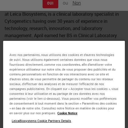
ou
Non
OUI
April Schrank‐Hacker, Ed.D., Life Science Marketing Leader
at Leica Biosystems, is a clinical laboratory specialist in
Cytogenetics having over 30 years of experience in
technology, research, innovation, and laboratory
management. April earned her BS in Clinical Laboratory
Sciences with a specialization in Cytogenetics from
Thomas Jefferson University and is certified in
Avec nos partenaires, nous utilisons des cookies et d’autres technologies
cytogenetics through ASCP with the designation
de suivi. Nous utilisons également certaines données que vous nous
CM
CG(ASCP)
. Her Master’s degree was earned from the
fournissez directement, comme vos coordonnées, afin d’améliorer votre
expérience utilisateur sur notre site, de vous proposer des publicités et du
University of Pennsylvania in Organizational Dynamics
contenu personnalisés en fonction de vos interactions avec ce site et
(MSOD) with dual certifications in Organizational
d’autres sites, de vous permettre de partager du contenu sur les réseaux
sociaux, d’effectuer des analyses et de mesurer l’efficacité de nos
Development and Change Studies and Organizational
campagnes publicitaires. En cliquant sur « Accepter tous les cookies », vous
Leadership. April earned her Doctoral degree in
consentez à leur utilisation et au partage de ces données avec nos
partenaires (voir le lien ci-dessous). Vous pouvez modifier vos préférences
Organizational Leadership, where she was a Distinguished
de consentement à tout moment dans la section « Paramètres des cookies
Research Fellowship scholar for her work on building high-
» en bas de notre site. Consultez notre Notice en matière de cookies pour
en savoir plus sur nos pratiques.
Cookie Notice
performing leadership and teams in domains of chaos and
LeicaBiosystems Cookie Partners Details
complexity. She has coauthored over 30 peer-reviewed