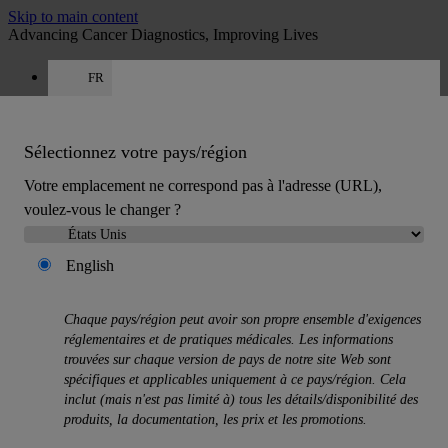
Skip to main content
Advancing Cancer Diagnostics, Improving Lives
FR
Carrières
Obtenir un devis: +33 9 75 18 50 99
Devis
:
0
Sélectionnez votre pays/région
Votre emplacement ne correspond pas à l'adresse (URL),
voulez-vous le changer ?
English
MENU
Chaque pays/région peut avoir son propre ensemble d'exigences
Produits
réglementaires et de pratiques médicales. Les informations
Back
trouvées sur chaque version de pays de notre site Web sont
Solutions d’histologie
spécifiques et applicables uniquement à ce pays/région. Cela
Back
inclut (mais n'est pas limité à) tous les détails/disponibilité des
Préparateurs de tissus
produits, la documentation, les prix et les promotions.
Colorateur de lames et colleuse de lamelles
Microtomes