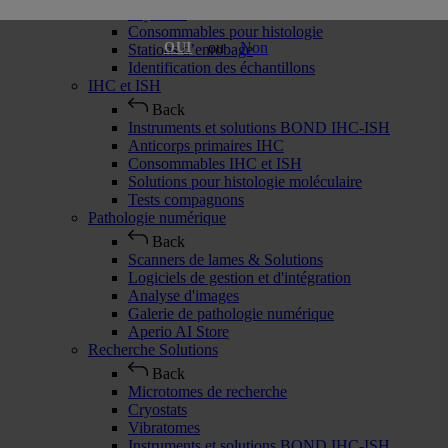
Cryostats
Consommables pour histologie
ou
Non
OUI
Stations d’enrobage
Identification des échantillons
IHC et ISH
Back
Instruments et solutions BOND IHC-ISH
Anticorps primaires IHC
Consommables IHC et ISH
Solutions pour histologie moléculaire
Tests compagnons
Pathologie numérique
Back
Scanners de lames & Solutions
Logiciels de gestion et d'intégration
Analyse d'images
Galerie de pathologie numérique
Aperio AI Store
Recherche Solutions
Back
Microtomes de recherche
Cryostats
Vibratomes
Instruments et solutions BOND IHC-ISH