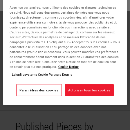
ou
Non
OUI
Leica Biosystems
Avec nos partenaires, nous utilisons des cookies et d’autres technologies
de suivi. Nous utilisons également certaines données que vous nous
Dr. Lian has over 20 years of experience in
fournissez directement, comme vos coordonnées, afin d’améliorer votre
dermatopathology, anatomic and clinical pathology in
expérience utilisateur sur notre site, de vous proposer des publicités et du
contenu personnalisés en fonction de vos interactions avec ce site et
both academic and diagnostic industry. She is focused on
d’autres sites, de vous permettre de partager du contenu sur les réseaux
companion diagnostics, digital pathology, and
sociaux, d’effectuer des analyses et de mesurer l’efficacité de nos
campagnes publicitaires. En cliquant sur « Accepter tous les cookies », vous
multiplexing development and how those new and
consentez à leur utilisation et au partage de ces données avec nos
disruptive technologies can be leveraged to provide real
partenaires (voir le lien ci-dessous). Vous pouvez modifier vos préférences
de consentement à tout moment dans la section « Paramètres des cookies
life benefits in the healthcare and improve lives.
» en bas de notre site. Consultez notre Notice en matière de cookies pour
en savoir plus sur nos pratiques.
Cookie Notice
Dr. Lian has co-authored multiple peer-reviewed articles
LeicaBiosystems Cookie Partners Details
and poster presentations. She is an active member of the
Digital Pathology Society and fellow of the College of
Paramètres des cookies
Autoriser tous les cookies
American Pathologists.
Published Pieces by