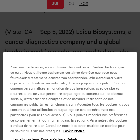
ou
Non
OUI
Published: 5 September 2022
(Vista, CA – Sep 5, 2022) Leica Biosystems, a
cancer diagnostics company and a global
leader in
workflow solutions
, and Indica Labs,
the industry-leading provider of computational
Avec nos partenaires, nous utilisons des cookies et d’autres technologies
and image management software in
digital
de suivi. Nous utilisons également certaines données que vous nous
fournissez directement, comme vos coordonnées, afin d’améliorer votre
pathology
, today announced a partnership
expérience utilisateur sur notre site, de vous proposer des publicités et du
contenu personnalisés en fonction de vos interactions avec ce site et
focused on delivering compatible digital
d’autres sites, de vous permettre de partager du contenu sur les réseaux
sociaux, d’effectuer des analyses et de mesurer l’efficacité de nos
pathology workflow solutions.
campagnes publicitaires. En cliquant sur « Accepter tous les cookies », vous
consentez à leur utilisation et au partage de ces données avec nos
partenaires (voir le lien ci-dessous). Vous pouvez modifier vos préférences
The agreement establishes a cooperation
de consentement à tout moment dans la section « Paramètres des cookies
between Leica Biosystems and Indica Labs
» en bas de notre site. Consultez notre Notice en matière de cookies pour
en savoir plus sur nos pratiques.
Cookie Notice
with a commitment to maintain ongoing file
LeicaBiosystems Cookie Partners Details