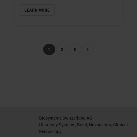
LEARN MORE
1
2
3
4
Biosystems Switzerland AG
Histology Systems, Bond, Novocastra, Clinical
Microscopy