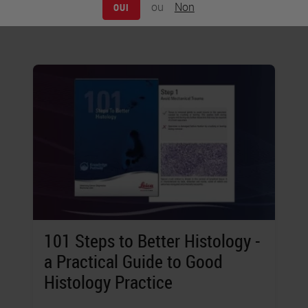
executing these steps.
ou
Non
OUI
101 Steps to Better Histology -
a Practical Guide to Good
Histology Practice