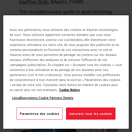
Geoffrey Rolls
, BAppSc, FAIMS
This straightforward guide to good histology
practice provides practical advice on best-
practice techniques and simple ways to
Avec nos partenaires, nous utilisons des cookies et d’autres technologies
avoid common errors.
de suivi. Nous utilisons également certaines données que vous nous
fournissez directement, comme vos coordonnées, afin d’améliorer votre
expérience utilisateur sur notre site, de vous proposer des publicités et du
LEARN MORE
contenu personnalisés en fonction de vos interactions avec ce site et
d’autres sites, de vous permettre de partager du contenu sur les réseaux
sociaux, d’effectuer des analyses et de mesurer l’efficacité de nos
campagnes publicitaires. En cliquant sur « Accepter tous les cookies », vous
consentez à leur utilisation et au partage de ces données avec nos
partenaires (voir le lien ci-dessous). Vous pouvez modifier vos préférences
de consentement à tout moment dans la section « Paramètres des cookies
» en bas de notre site. Consultez notre Notice en matière de cookies pour
en savoir plus sur nos pratiques.
Cookie Notice
LeicaBiosystems Cookie Partners Details
Paramètres des cookies
Autoriser tous les cookies