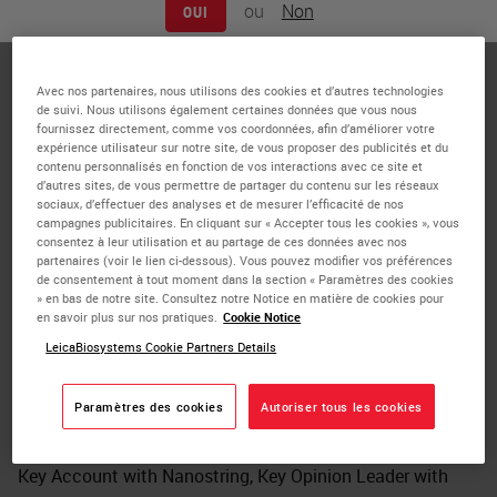
ou
Non
OUI
Histology Facility University of Birmingham
A University of Birmingham (UoB) graduate in
Biochemistry, Kelly trained as a Biomedical Scientist in
Avec nos partenaires, nous utilisons des cookies et d’autres technologies
de suivi. Nous utilisons également certaines données que vous nous
the private healthcare sector and went on to practice in
fournissez directement, comme vos coordonnées, afin d’améliorer votre
NHS laboratories. Following an MSc Genomic Medicine at
expérience utilisateur sur notre site, de vous proposer des publicités et du
contenu personnalisés en fonction de vos interactions avec ce site et
UoB, Kelly joined the emerging digital pathology service at
d’autres sites, de vous permettre de partager du contenu sur les réseaux
the Advanced Therapies Facility at UoB. Here Kelly has
sociaux, d’effectuer des analyses et de mesurer l’efficacité de nos
campagnes publicitaires. En cliquant sur « Accepter tous les cookies », vous
been progressing staining, imaging and analytical
consentez à leur utilisation et au partage de ces données avec nos
methods on various platforms including the Leica Bond
partenaires (voir le lien ci-dessous). Vous pouvez modifier vos préférences
RX, Akoya Vectra Polaris 2, Nanostring GeoMx and
de consentement à tout moment dans la section « Paramètres des cookies
» en bas de notre site. Consultez notre Notice en matière de cookies pour
Visiopharm, and bolstered by a recent WT MUE award has
en savoir plus sur nos pratiques.
Cookie Notice
been involved in establishing and managing the Molecular
LeicaBiosystems Cookie Partners Details
Histology Facility.
Paramètres des cookies
Autoriser tous les cookies
During this time the facility has established a number of
strategic partnerships including Global Priority Site and
Key Account with Nanostring, Key Opinion Leader with