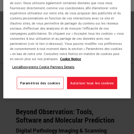
ou
Non
OUI
de suivi. Nous utilisons également certaines données que vous nous
Dr. Merolla is an experienced Researcher at University
fournissez directement, comme vos coordonnées, afin d’améliorer votre
expérience utilisateur sur notre site, de vous proposer des publicités et du
Molise, Campobasso, Italy. He has a demonstrated history
contenu personnalisés en fonction de vos interactions avec ce site et
of working in the higher education sector, and skilled in
d’autres sites, de vous permettre de partager du contenu sur les réseaux
sociaux, d’effectuer des analyses et de mesurer l’efficacité de nos
cancer research, molecular biology, cell culture, anatomic
campagnes publicitaires. En cliquant sur « Accepter tous les cookies », vous
pathology and cancer. Dr. Merolla is board certified in
consentez à leur utilisation et au partage de ces données avec nos
partenaires (voir le lien ci-dessous). Vous pouvez modifier vos préférences
Pathology and has authored approximately 70 articles.
de consentement à tout moment dans la section « Paramètres des cookies
» en bas de notre site. Consultez notre Notice en matière de cookies pour
en savoir plus sur nos pratiques.
Cookie Notice
LeicaBiosystems Cookie Partners Details
Published Pieces by
Paramètres des cookies
Autoriser tous les cookies
Francesco Merolla
Beyond Observation: Tools,
Software and Molecular Prediction
Digital Pathology Imaging & Scanning