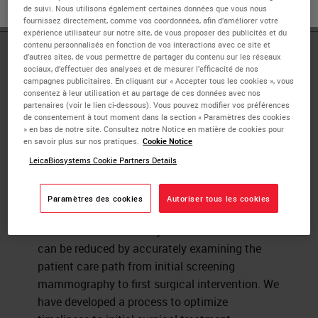
ou
Non
OUI
de suivi. Nous utilisons également certaines données que vous nous
fournissez directement, comme vos coordonnées, afin d’améliorer votre
expérience utilisateur sur notre site, de vous proposer des publicités et du
contenu personnalisés en fonction de vos interactions avec ce site et
d’autres sites, de vous permettre de partager du contenu sur les réseaux
Published Pieces by
sociaux, d’effectuer des analyses et de mesurer l’efficacité de nos
campagnes publicitaires. En cliquant sur « Accepter tous les cookies », vous
Cary S.
consentez à leur utilisation et au partage de ces données avec nos
partenaires (voir le lien ci-dessous). Vous pouvez modifier vos préférences
de consentement à tout moment dans la section « Paramètres des cookies
» en bas de notre site. Consultez notre Notice en matière de cookies pour
en savoir plus sur nos pratiques.
Cookie Notice
Accurate Monitoring by Specialist
LeicaBiosystems Cookie Partners Details
Teams Reduces the Time Between
Breast Cancer Screening and Initial
Paramètres des cookies
Autoriser tous les cookies
Surgical Treatment
Variation in care delivery and turnaround times
can be reduced by accurately examining the
patient care path from initial screening
mammography to first surgical intervention. We
have developed a process to optimize