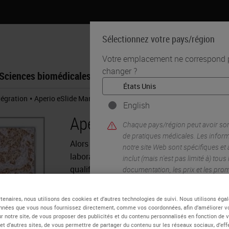
Sélectionnez votre pays/région
Votre emplacement ne correspond pa
changer ?
Sciences biomédicales
Formation
Assistance
•
tégration
Aperio eSlide Manager avec WebViewer DX
English
Aperio eSlide Manager 
Chaque pays/région peut avoir so
de pratiques médicales. Les infor
Alors que le nombre de demandes d'analyse
notre site Web sont spécifiques et
laboratoires est en constante augmentation
inclut (mais n'est pas limité à) tous
qualifiés n'évolue pas aussi rapidement. Les
documentation, les prix et les pro
diagnostic a besoin pour faire face à cette 
évoluer au-delà des instruments optiques inv
tenaires, nous utilisons des cookies et d’autres technologies de suivi. Nous utilisons ég
avant vers votre avenir
nnées que vous nous fournissez directement, comme vos coordonnées, afin d’améliorer v
OUI
sur notre site, de vous proposer des publicités et du contenu personnalisés en fonction de 
 et d’autres sites, de vous permettre de partager du contenu sur les réseaux sociaux, d’ef
Débutez votre parcours en pathologie numé