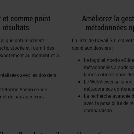
t et comme point
Améliorez la gest
 résultats
métadonnées opt
mplique naturellement
La liste de travail SIL est vo
ecte, stocke et fournit des
dédié aux dossiers :
 exactement au moment et à
Le logiciel Aperio eSlid
métadonnées à code-ba
lames entières dans des
éalisées avec les dossiers
Le WebViewer se lance d
métadonnées contenues 
lateforme Aperio eSlide
La recherche avancée d
 et de partager leurs
avec la possibilité de r
comparaison.