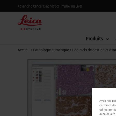
Advancing Cancer Diagnostics, Improving Lives
Produits
•
•
Accueil
Pathologie numérique
Logiciels de gestion et d'in
Avec nos par
certaines do
utilisateur 
avec ce site