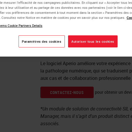
de mesurer l’efficacité de nos campagnes publicitaires. En cliquant sur « Accepter tous les
entière (WSI) de haute qualité obtenues à pa
ez à leur utilisation et au partage de ces données avec nos partenaires (voir le lien ci-d
ier vos préférences de consentement à tout moment dans la section « Paramètres des c
et maintenez une qualité de précision grâce
e. Consultez notre Notice en matière de cookies pour en savoir plus sur nos pratiques.
Coo
eSlide Manager avec l’interface du WebView
ems Cookie Partners Details
les processus de pathologie numérique pour 
laboratoire et les responsables informatique
Paramètres des cookies
Autoriser tous les cookies
de haute qualité s’intègre directement dans 
module de
connectivité SIL d’Aperio
.
Le logiciel Aperio améliore votre expérience
la pathologie numérique, qui se traduisent p
aux cas et de collaboration professionnelle 
pour obtenir un devi
CONTACTEZ-NOUS
*Un module de solution de connectivité SIL e
Manager, mais il s’agit d’un produit distinct
associés.