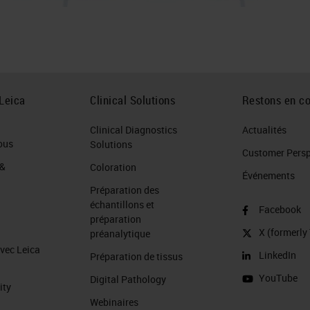
Leica
Clinical Solutions
Restons en co
Clinical Diagnostics
Actualités
ous
Solutions
Customer Perspe
 &
Coloration
Événements
Préparation des
échantillons et
Facebook
préparation
X (formerly 
préanalytique
avec Leica
LinkedIn
Préparation de tissus
YouTube
Digital Pathology
ity
Webinaires