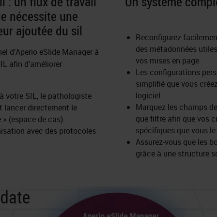
l : un flux de travail
Un système comple
e nécessite une
eur ajoutée du sil
Reconfigurez facilement
des métadonnées utiles,
nel d’Aperio eSlide Manager à
vos mises en page.
IL afin d’améliorer
Les configurations pers
simplifié que vous cré
logiciel.
à votre SIL, le pathologiste
Marquez les champs de d
 et lancer directement le
que filtre afin que vos
 » (espace de cas).
spécifiques que vous le
isation avec des protocoles
Assurez-vous que les b
grâce à une structure so