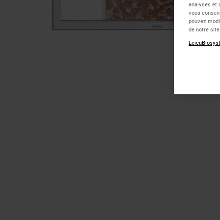
analyses et 
vous consent
pouvez modif
de notre sit
LeicaBiosyst