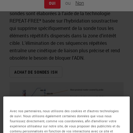
ou
Non
OUI
avancée en matière d’hybridation in situ de l’ADN. Les
sondes sont élaborées à l’aide de la technologie
REPEAT-FREE* basée sur l’hybridation soustractive
qui supprime spécifiquement de la sonde tous les
éléments répétitifs dispersés dans la zone d’intérêt
cible. L’élimination de ces séquences répétées
entraîne une cinétique de liaison plus précise et rend
obsolète le besoin de bloquer l’ADN.
ACHAT DE SONDES ISH
Avec nos partenaires, nous utilisons des cookies et d’autres technologies
de suivi. Nous utilisons également certaines données que vous nous
fournissez directement, comme vos coordonnées, afin d’améliorer votre
expérience utilisateur sur notre site, de vous proposer des publicités et du
contenu personnalisés en fonction de vos interactions avec ce site et