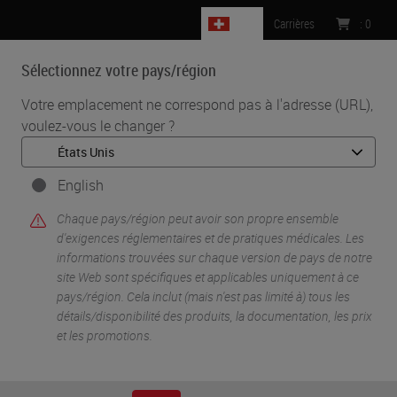
CH
Carrières
:
0
Sélectionnez votre pays/région
MENU
Votre emplacement ne correspond pas à l'adresse (URL),
voulez-vous le changer ?
•
•
Accueil
IHC et ISH
•
Solutions pour histologie moléculaire
Sondes Kreatech FISH
English
Sondes Kreatech
Chaque pays/région peut avoir son propre ensemble
d'exigences réglementaires et de pratiques médicales. Les
informations trouvées sur chaque version de pays de notre
FISH
site Web sont spécifiques et applicables uniquement à ce
pays/région. Cela inclut (mais n'est pas limité à) tous les
détails/disponibilité des produits, la documentation, les prix
et les promotions.
Les sondes Kreatech
FISH
représentent la dernière