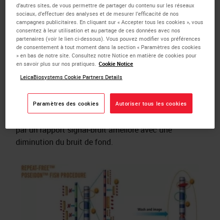
d’autres sites, de vous permettre de partager du contenu sur les réseaux
sociaux, d’effectuer des analyses et de mesurer l’efficacité de nos
campagnes publicitaires. En cliquant sur « Accepter tous les cookies », vous
consentez à leur utilisation et au partage de ces données avec nos
partenaires (voir le lien ci-dessous). Vous pouvez modifier vos préférences
Cette technologie est basée sur une hybridation
de consentement à tout moment dans la section « Paramètres des cookies
soustractive exclusive qui élimine spécifiquement
» en bas de notre site. Consultez notre Notice en matière de cookies pour
en savoir plus sur nos pratiques.
Cookie Notice
tous les éléments répétitifs dans le génome humain.
LeicaBiosystems Cookie Partners Details
L’élimination de ces séquences répétées entraîne une
cinétique de liaison plus précise et rend obsolète le
Paramètres des cookies
Autoriser tous les cookies
besoin d’utiliser le gène Cot1 pour le pré-annelage de
l’ADN. Cela se traduit par des sondes plus brillantes et
par un rapport signal-bruit amélioré avec une
diminution du bruit de fond.