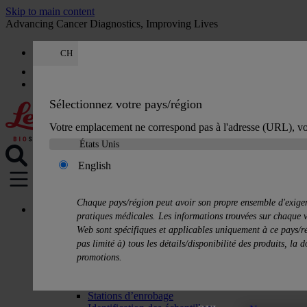
Skip to main content
Advancing Cancer Diagnostics, Improving Lives
CH
Carrières
Devis
:
0
Sélectionnez votre pays/région
Votre emplacement ne correspond pas à l'adresse (URL), vo
English
MENU
Chaque pays/région peut avoir son propre ensemble d'exigen
Produits
pratiques médicales. Les informations trouvées sur chaque v
Solutions d’histologie
Web sont spécifiques et applicables uniquement à ce pays/ré
Préparateurs de tissus
pas limité à) tous les détails/disponibilité des produits, la 
Colorateur de lames et colleuse de lamelles
promotions.
Microtomes
Cryostats
Consommables pour histologie
Stations d’enrobage