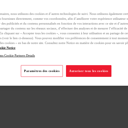
naires, nous utilisons des cookies et d’autres technologies de suivi. Nous utilisons également cer
 fournissez directement, comme vos coordonnées, afin d’améliorer votre expérience utilisateur su
des publicités et du contenu personnalisés en fonction de vos interactions avec ce site et d’autres
partager du contenu sur les réseaux sociaux, d’effectuer des analyses et de mesurer l’efficacité 
 En cliquant sur « Accepter tous les cookies », vous consentez à leur utilisation et au partage de c
es (voir le lien ci-dessous). Vous pouvez modifier vos préférences de consentement à tout moment
des cookies » en bas de notre site. Consultez notre Notice en matière de cookies pour en savoir pl
okie Notice
ms Cookie Partners Details
Paramètres des cookies
Autoriser tous les cookies