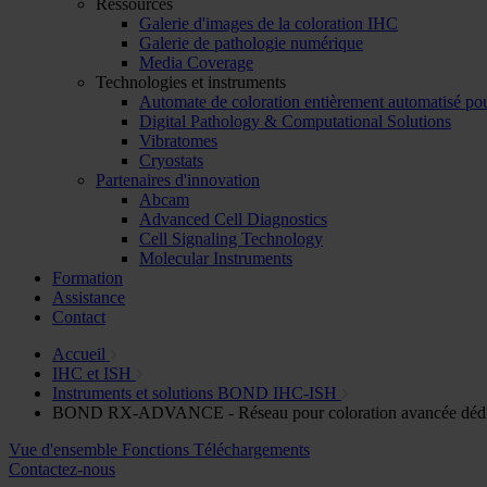
Ressources
Galerie d'images de la coloration IHC
Galerie de pathologie numérique
Media Coverage
Technologies et instruments
Automate de coloration entièrement automatisé pou
Digital Pathology & Computational Solutions
Vibratomes
Cryostats
Partenaires d'innovation
Abcam
Advanced Cell Diagnostics
Cell Signaling Technology
Molecular Instruments
Formation
Assistance
Contact
Accueil
IHC et ISH
Instruments et solutions BOND IHC-ISH
BOND RX-ADVANCE - Réseau pour coloration avancée dédiée
Vue d'ensemble
Fonctions
Téléchargements
Contactez-nous