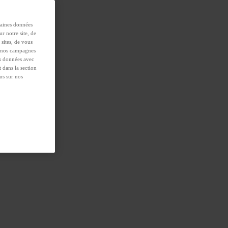
taines données
r notre site, de
 sites, de vous
de nos campagnes
es données avec
 dans la section
us sur nos