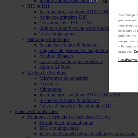
Identification des échantillons
ou
Non
OUI
IHC et ISH
Instruments et solutions BOND IHC-ISH
Avec nos parte
Anticorps primaires IHC
que vous nous
Consommables IHC et ISH
vous proposer 
Solutions pour histologie moléculaire
permettre de 
Tests compagnons
publicitaires.
Pathologie numérique
nos partenair
Scanners de lames & Solutions
« Paramètres 
Logiciels de gestion et d'intégration
pratiques.
Co
Analyse d'images
LeicaBiosyste
Galerie de pathologie numérique
Aperio AI Store
Recherche Solutions
Microtomes de recherche
Cryostats
Vibratomes
Instruments et solutions BOND IHC-ISH
Scanners de lames & Solutions
Galerie d'images de la coloration IHC
Sciences biomédicales
Solutions et formation en sciences de la vie
Histologie et pré-analytique
IHC et multiplexage
Imagerie et numérisation en pathologie numérique