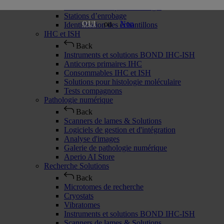
Consommables pour histologie
Stations d’enrobage
ou
Non
OUI
Identification des échantillons
IHC et ISH
Back
Instruments et solutions BOND IHC-ISH
Anticorps primaires IHC
Consommables IHC et ISH
Solutions pour histologie moléculaire
Tests compagnons
Pathologie numérique
Back
Scanners de lames & Solutions
Logiciels de gestion et d'intégration
Analyse d'images
Galerie de pathologie numérique
Aperio AI Store
Recherche Solutions
Back
Microtomes de recherche
Cryostats
Vibratomes
Instruments et solutions BOND IHC-ISH
Scanners de lames & Solutions