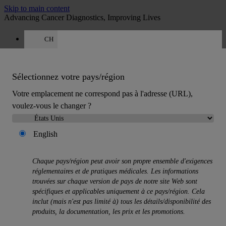
Skip to main content
Advancing Cancer Diagnostics, Improving Lives
CH
Carrières
Devis
:
0
Sélectionnez votre pays/région
Votre emplacement ne correspond pas à l'adresse (URL),
voulez-vous le changer ?
English
MENU
Produits
Chaque pays/région peut avoir son propre ensemble d'exigences
Back
réglementaires et de pratiques médicales. Les informations
Solutions d’histologie
trouvées sur chaque version de pays de notre site Web sont
Back
spécifiques et applicables uniquement à ce pays/région. Cela
Préparateurs de tissus
inclut (mais n'est pas limité à) tous les détails/disponibilité des
Colorateur de lames et colleuse de lamelles
produits, la documentation, les prix et les promotions.
Microtomes
Cryostats