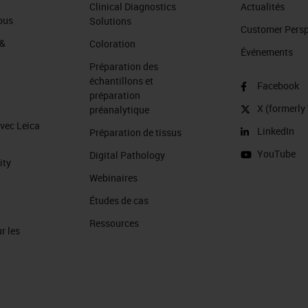
Clinical Diagnostics
Actualités
ous
Solutions
Customer Perspe
 &
Coloration
Événements
Préparation des
échantillons et
Facebook
préparation
X (formerly 
préanalytique
avec Leica
LinkedIn
Préparation de tissus
YouTube
Digital Pathology
ity
Webinaires
Études de cas
Ressources
r les