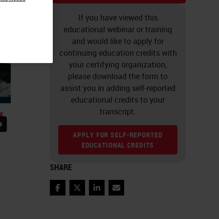
If you have viewed this
educational webinar or training
and would like to apply for
continuing education credits with
your certifying organization,
please download the form to
assist you in adding self-reported
educational credits to your
transcript.
APPLY FOR SELF-REPORTED
EDUCATIONAL CREDITS
n
SHARE
Facebook
Twitter
LinkedIn
Email