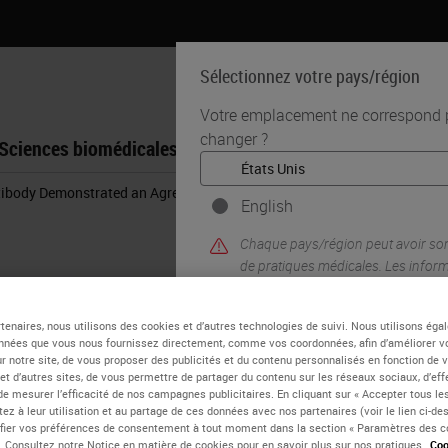
Sélectionnez votre pays/région
Votre emplacement ne correspond pa
changer ?
Sciences biomédicales
Formation
Assistance
ibody Demonstrated an Agreement of 98% with the Roche p16 Antibody
English
Chaque pays/région peut avoir so
de pratiques médicales. Les infor
notre site Web sont spécifiques et
inclut (mais n'est pas limité à) tous
tenaires, nous utilisons des cookies et d’autres technologies de suivi. Nous utilisons ég
documentation, les prix et les pro
nnées que vous nous fournissez directement, comme vos coordonnées, afin d’améliorer v
sur notre site, de vous proposer des publicités et du contenu personnalisés en fonction de 
 et d’autres sites, de vous permettre de partager du contenu sur les réseaux sociaux, d’ef
de mesurer l’efficacité de nos campagnes publicitaires. En cliquant sur « Accepter tous les
OUI
ez à leur utilisation et au partage de ces données avec nos partenaires (voir le lien ci-d
ier vos préférences de consentement à tout moment dans la section « Paramètres des c
e. Consultez notre Notice en matière de cookies pour en savoir plus sur nos pratiques.
Coo