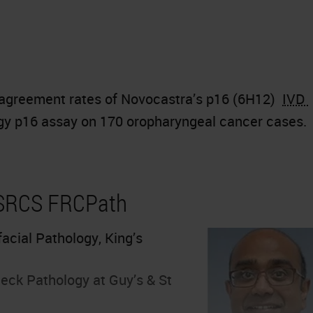
agreement rates of Novocastra’s p16 (6H12)
IVD
gy p16 assay on 170 oropharyngeal cancer cases.
DSRCS FRCPath
facial Pathology, King’s
eck Pathology at Guy’s & St