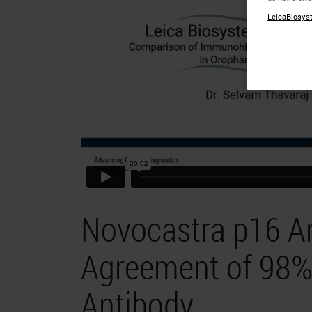
LeicaBiosyst
Novocastra p16 A
Agreement of 98%
Antibody