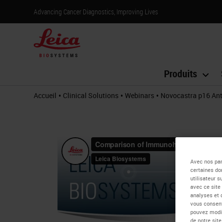
Advancing Cancer Diagnostics, Improving Lives
Produits
•
•
•
Accueil
Clinical Solutions
Webinars
Novocastra p16 Ant
Avec nos par
certaines do
utilisateur 
avec ce site
analyses et 
vous consent
pouvez modif
de notre sit