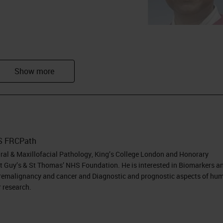
obes in head and neck premalignancy and cancer
ts of human papillomavirus in head and neck canc
y including study parameters
S FRCPath
ing agreement with HPV DNA
ISH
and PCR
Oral & Maxillofacial Pathology, King’s College London and Honorary
r feedback on the topic
t Guy’s & St Thomas’ NHS Foundation. He is interested in Biomarkers a
 premalignancy and cancer and Diagnostic and prognostic aspects of hu
 research.