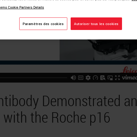
ems Cookie Partners Details
Paramètres des cookies
Autoriser tous les cookies
ntibody Demonstrated a
 with the Roche p16