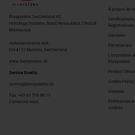
À propos de n
Biosystems Switzerland AG
Certifications
Histology Systems, Bond, Novocastra, Clinical
Registrations
Microscopy
Carrières
Hofackerstrasse 40A
Partenariats
CH-4132 Muttenz, Switzerland
L'innovation 
www.biosystems.ch
Biosystems
Product Secur
Service Emails:
Cookie Policy
service@biosystems.ch
Sitemap
Fax:
+41 61 795 96 11
Préférences su
Contactez-nous
cookies