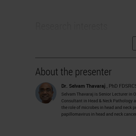
Research interests
Biomarkers and the role of micr
Diagnostic and prognostic aspec
The webinar will include
About the presenter
Method used to conduct the stud
Dr. Selvam Thavaraj
, PhD FDSRC
Discussion and results, includ
Selvam Thavaraj is Senior Lecturer in 
A chance to submit questions fo
Consultant in Head & Neck Pathology a
the role of microbes in head and neck
papillomavirus in head and neck cancer