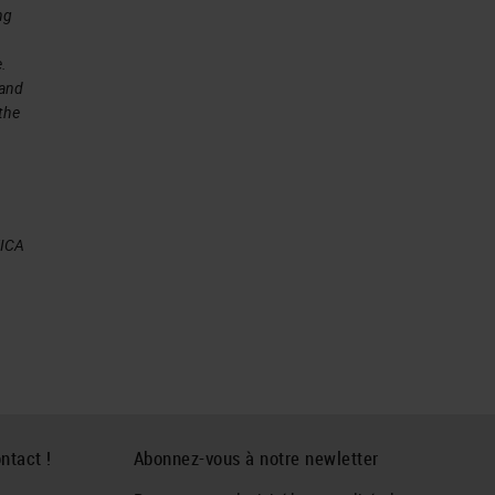
ng
e.
 and
 the
EICA
ntact !
Abonnez-vous à notre newletter