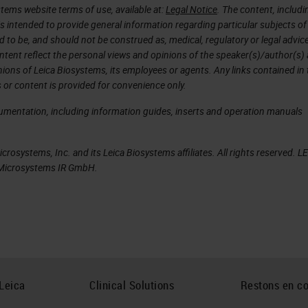
tems website terms of use, available at:
Legal Notice
. The content, includi
is intended to provide general information regarding particular subjects of
d to be, and should not be construed as, medical, regulatory or legal advic
ntent reflect the personal views and opinions of the speaker(s)/author(s)
inions of Leica Biosystems, its employees or agents. Any links contained in
 or content is provided for convenience only.
cumentation, including information guides, inserts and operation manuals
rosystems, Inc. and its Leica Biosystems affiliates. All rights reserved. L
a Microsystems IR GmbH.
Leica
Clinical Solutions
Restons en co