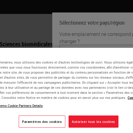
Sélectionnez votre pays/région
Votre emplacement ne correspond pa
changer ?
Sciences biomédicales
Formation
Assistance
English
tenaires, nous utilisons des cookies et d’autres technologies de suivi. Nous utilisons ég
k Welch, MD
nnées que vous nous fournissez directement, comme vos coordonnées, afin d’améliorer v
Chaque pays/région peut avoir so
sur notre site, de vous proposer des publicités et du contenu personnalisés en fonction de 
 et d’autres sites, de vous permettre de partager du contenu sur les réseaux sociaux, d’ef
de pratiques médicales. Les infor
nt and Chief Medical Officer at PathGroup
de mesurer l’efficacité de nos campagnes publicitaires. En cliquant sur « Accepter tous les
notre site Web sont spécifiques et
ez à leur utilisation et au partage de ces données avec nos partenaires (voir le lien ci-d
inclut (mais n'est pas limité à) tous
ier vos préférences de consentement à tout moment dans la section « Paramètres des c
 Welch is President and Chief Medical Officer of PathGroup and
e. Consultez notre Notice en matière de cookies pour en savoir plus sur nos pratiques.
Coo
documentation, les prix et les pro
om Vanderbilt University and completed his Clinical and Anatom
ems Cookie Partners Details
uctor.
 has published articles in peer-reviewed journals and has been
OUI
Paramètres des cookies
Autoriser tous les cookies
sts annual meeting. He is a Fellow of the CAP and Roger C. Hag