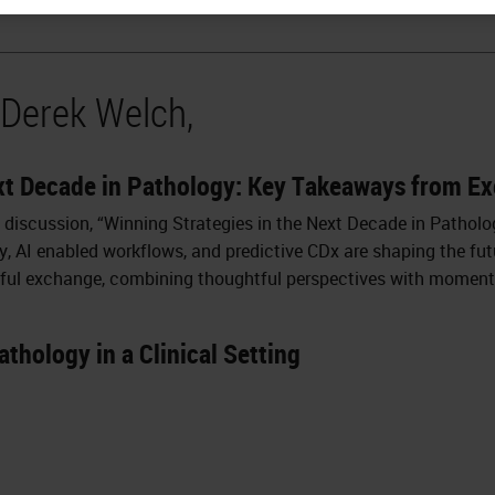
 Derek Welch,
ext Decade in Pathology: Key Takeaways from Ex
discussion, “Winning Strategies in the Next Decade in Patholo
gy, AI enabled workflows, and predictive CDx are shaping the fut
htful exchange, combining thoughtful perspectives with moment
.
athology in a Clinical Setting