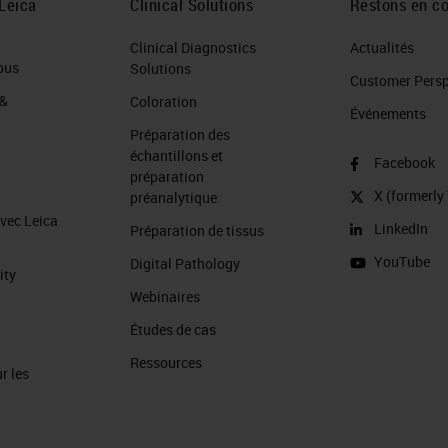
Leica
Clinical Solutions
Restons en co
Clinical Diagnostics
Actualités
ous
Solutions
Customer Perspe
 &
Coloration
Événements
Préparation des
échantillons et
Facebook
préparation
X (formerly 
préanalytique
avec Leica
LinkedIn
Préparation de tissus
YouTube
Digital Pathology
ity
Webinaires
Études de cas
Ressources
r les