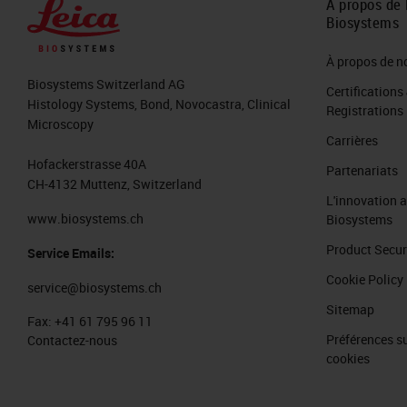
À propos de 
Biosystems
À propos de n
Biosystems Switzerland AG
Certifications
Histology Systems, Bond, Novocastra, Clinical
Registrations
Microscopy
Carrières
Hofackerstrasse 40A
Partenariats
CH-4132 Muttenz, Switzerland
L'innovation 
www.biosystems.ch
Biosystems
Product Secur
Service Emails:
Cookie Policy
service@biosystems.ch
Sitemap
Fax:
+41 61 795 96 11
Préférences su
Contactez-nous
cookies