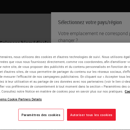
Sélectionnez votre pays/région
Votre emplacement ne correspond pa
changer ?
Sciences biomédicales
Formation
Assistance
tenaires, nous utilisons des cookies et d’autres technologies de suivi. Nous utilisons ég
English
nnées que vous nous fournissez directement, comme vos coordonnées, afin d’améliorer v
otte Gray
sur notre site, de vous proposer des publicités et du contenu personnalisés en fonction de 
Chaque pays/région peut avoir so
 et d’autres sites, de vous permettre de partager du contenu sur les réseaux sociaux, d’ef
de mesurer l’efficacité de nos campagnes publicitaires. En cliquant sur « Accepter tous les
de pratiques médicales. Les infor
tions Consultant – South West, Leica Biosystems
ez à leur utilisation et au partage de ces données avec nos partenaires (voir le lien ci-d
notre site Web sont spécifiques et
ier vos préférences de consentement à tout moment dans la section « Paramètres des c
inclut (mais n'est pas limité à) tous
 Gray is an Applications Consultant at Leica Biosystems in the 
e. Consultez notre Notice en matière de cookies pour en savoir plus sur nos pratiques.
Coo
documentation, les prix et les pro
 interest in life science applications. Charlotte has a decade o
ems Cookie Partners Details
m with a BSc (Hons) Medical Science degree. She started her c
orking in Histology and was the lead for her trust’s involveme
Paramètres des cookies
Autoriser tous les cookies
OUI
 the University of Birmingham as Tissue Services Manager and
ementing multiplex IHC/ISH, and contributing to digital analysis