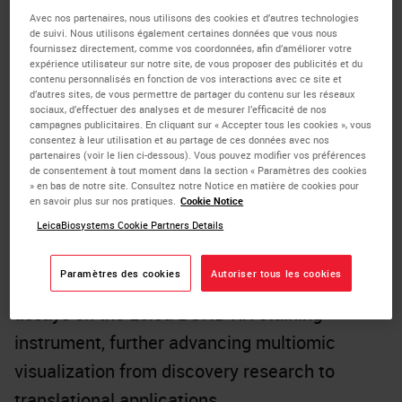
free workflows on the
BOND RX research
Avec nos partenaires, nous utilisons des cookies et d’autres technologies
de suivi. Nous utilisons également certaines données que vous nous
staining instrument
, further advancing the
fournissez directement, comme vos coordonnées, afin d’améliorer votre
expérience utilisateur sur notre site, de vous proposer des publicités et du
capabilities of spatial biology research.
contenu personnalisés en fonction de vos interactions avec ce site et
d’autres sites, de vous permettre de partager du contenu sur les réseaux
The RNAscope™ Multiomic LS Assay enables
sociaux, d’effectuer des analyses et de mesurer l’efficacité de nos
campagnes publicitaires. En cliquant sur « Accepter tous les cookies », vous
simultaneous fluorescent detection of up to
consentez à leur utilisation et au partage de ces données avec nos
partenaires (voir le lien ci-dessous). Vous pouvez modifier vos préférences
six RNA and/or protein biomarkers on the
de consentement à tout moment dans la section « Paramètres des cookies
» en bas de notre site. Consultez notre Notice en matière de cookies pour
same slide, preserving RNA and protein
en savoir plus sur nos pratiques.
Cookie Notice
integrity while maintaining tissue morphology.
LeicaBiosystems Cookie Partners Details
Additionally, ACD introduces a protease-free
Paramètres des cookies
Autoriser tous les cookies
workflow for RNAscope™ 2.5 single-plex
assays on the Leica BOND RX staining
instrument, further advancing multiomic
visualization from discovery research to
translational applications.