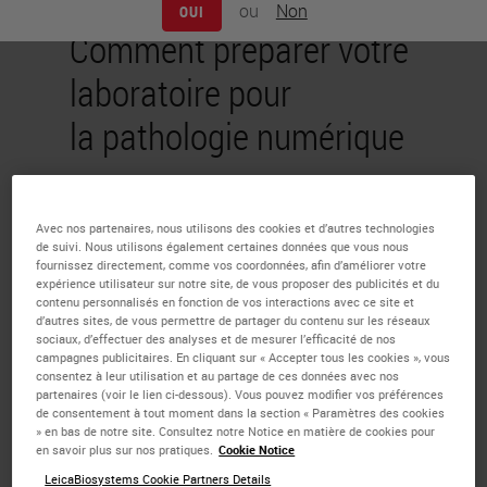
ou
Non
OUI
Comment préparer votre
laboratoire pour
la pathologie numérique
Olga Colgan
Strategic Marketing Director -
Avec nos partenaires, nous utilisons des cookies et d’autres technologies
Digital Pathology
de suivi. Nous utilisons également certaines données que vous nous
fournissez directement, comme vos coordonnées, afin d’améliorer votre
expérience utilisateur sur notre site, de vous proposer des publicités et du
contenu personnalisés en fonction de vos interactions avec ce site et
About the presenter
d’autres sites, de vous permettre de partager du contenu sur les réseaux
sociaux, d’effectuer des analyses et de mesurer l’efficacité de nos
campagnes publicitaires. En cliquant sur « Accepter tous les cookies », vous
Olga Colgan
, Strategic
consentez à leur utilisation et au partage de ces données avec nos
Marketing Director - Digital
partenaires (voir le lien ci-dessous). Vous pouvez modifier vos préférences
de consentement à tout moment dans la section « Paramètres des cookies
Pathology
» en bas de notre site. Consultez notre Notice en matière de cookies pour
Dr. Colgan has over a decade of
en savoir plus sur nos pratiques.
Cookie Notice
experience in the digital pathology
LeicaBiosystems Cookie Partners Details