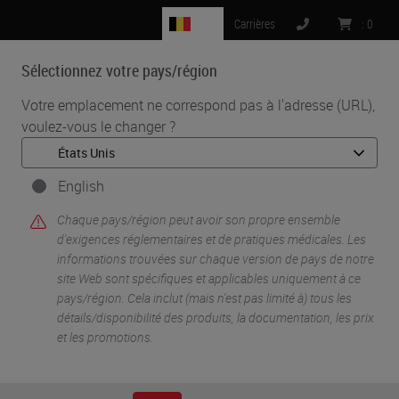
BE
Carrières
:
0
Sélectionnez votre pays/région
MENU
Votre emplacement ne correspond pas à l'adresse (URL),
voulez-vous le changer ?
•
•
Accueil
Knowledge Pathway
Comment préparer votre laboratoire pour la pathologie numérique
English
Chaque pays/région peut avoir son propre ensemble
d'exigences réglementaires et de pratiques médicales. Les
informations trouvées sur chaque version de pays de notre
site Web sont spécifiques et applicables uniquement à ce
pays/région. Cela inclut (mais n'est pas limité à) tous les
détails/disponibilité des produits, la documentation, les prix
et les promotions.