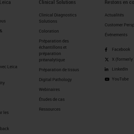
Leica
Clinical Solutions
Restons en co
Clinical Diagnostics
Actualités
ous
Solutions
Customer Perspe
 &
Coloration
Événements
Préparation des
échantillons et
Facebook
préparation
X (formerly 
préanalytique
avec Leica
LinkedIn
Préparation de tissus
YouTube
Digital Pathology
ity
Webinaires
Études de cas
Ressources
r les
 back