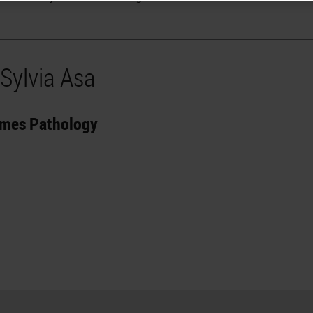
Sylvia Asa
omes Pathology