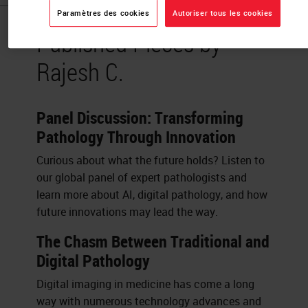
Paramètres des cookies
Autoriser tous les cookies
Published Pieces by
Rajesh C.
Panel Discussion: Transforming
Pathology Through Innovation
Curious about what the future holds? Listen to
our global panel of expert pathologists and
learn more about AI, digital pathology, and how
future innovations may lead the way.
The Chasm Between Traditional and
Digital Pathology
Digital imaging in medicine has come a long
way with numerous technology advances and