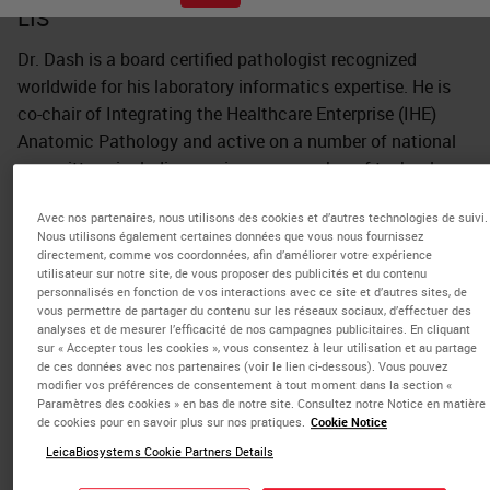
LIS
Dr. Dash is a board certified pathologist recognized
worldwide for his laboratory informatics expertise. He is
co-chair of Integrating the Healthcare Enterprise (IHE)
Anatomic Pathology and active on a number of national
committees including serving on a number of technology
related committees for the College of American
Avec nos partenaires, nous utilisons des cookies et d’autres technologies de suivi.
Pathologists.
Nous utilisons également certaines données que vous nous fournissez
directement, comme vos coordonnées, afin d’améliorer votre expérience
He is director for laboratory informatics for Duke
utilisateur sur notre site, de vous proposer des publicités et du contenu
University Health System in Durham NC. Dr. Dash has over
personnalisés en fonction de vos interactions avec ce site et d’autres sites, de
vous permettre de partager du contenu sur les réseaux sociaux, d’effectuer des
26 years of diverse experience in Pathology, with a focus
analyses et de mesurer l’efficacité de nos campagnes publicitaires. En cliquant
on breast cancer diagnostics, cytopathology, and
sur « Accepter tous les cookies », vous consentez à leur utilisation et au partage
de ces données avec nos partenaires (voir le lien ci-dessous). Vous pouvez
laboratory informatics. Dr. Dash is American Board of
modifier vos préférences de consentement à tout moment dans la section «
Pathology certified in Anatomic & Clinical Pathology,
Paramètres des cookies » en bas de notre site. Consultez notre Notice en matière
de cookies pour en savoir plus sur nos pratiques.
Cookie Notice
Cytopathology and Clinical Informatics.
LeicaBiosystems Cookie Partners Details