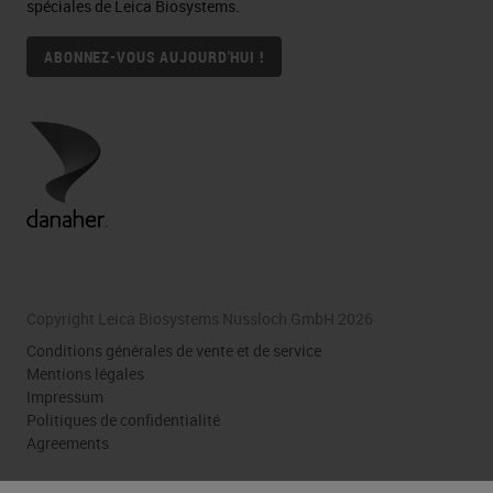
spéciales de Leica Biosystems.
ABONNEZ-VOUS AUJOURD'HUI !
Copyright Leica Biosystems Nussloch GmbH 2026
Conditions générales de vente et de service
Mentions légales
Impressum
Politiques de confidentialité
Agreements