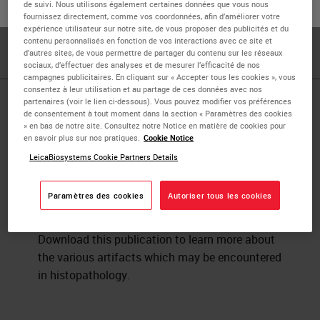
de suivi. Nous utilisons également certaines données que vous nous
ou
Non
OUI
Neville J Farmer is a former Manager of Anatomical
fournissez directement, comme vos coordonnées, afin d’améliorer votre
expérience utilisateur sur notre site, de vous proposer des publicités et du
Pathology at Dorevitch Pathology in Victoria, Australia.
contenu personnalisés en fonction de vos interactions avec ce site et
d’autres sites, de vous permettre de partager du contenu sur les réseaux
sociaux, d’effectuer des analyses et de mesurer l’efficacité de nos
campagnes publicitaires. En cliquant sur « Accepter tous les cookies », vous
consentez à leur utilisation et au partage de ces données avec nos
partenaires (voir le lien ci-dessous). Vous pouvez modifier vos préférences
Published Pieces by
de consentement à tout moment dans la section « Paramètres des cookies
» en bas de notre site. Consultez notre Notice en matière de cookies pour
Neville J
en savoir plus sur nos pratiques.
Cookie Notice
LeicaBiosystems Cookie Partners Details
Artifacts in Histological and
Paramètres des cookies
Autoriser tous les cookies
Cytological Preparations
Download this publication to learn more about
the various artifacts which may be encountered
in histopathology.