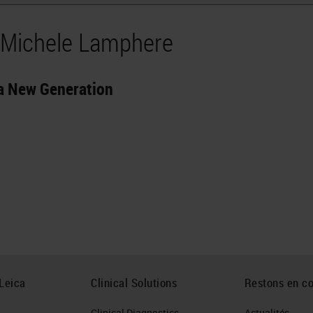
y Michele Lamphere
r a New Generation
Leica
Clinical Solutions
Restons en co
Clinical Diagnostics
Actualités