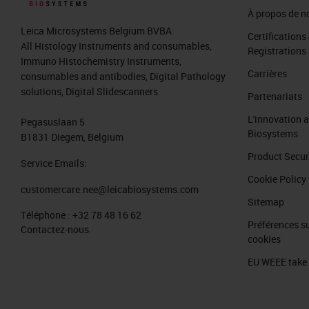
À propos de n
Leica Microsystems Belgium BVBA
Certifications
All Histology Instruments and consumables,
Registrations
Immuno Histochemistry Instruments,
Carrières
consumables and antibodies, Digital Pathology
solutions, Digital Slidescanners
Partenariats
L'innovation 
Pegasuslaan 5
Biosystems
B1831 Diegem, Belgium
Product Secur
Service Emails:
Cookie Policy
customercare.nee@leicabiosystems.com
Sitemap
Téléphone :
+32 78 48 16 62
Préférences su
Contactez-nous
cookies
EU WEEE take