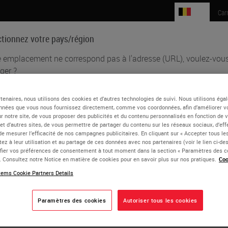
BE
Car
ctionnez votre pays/région
e emplacement ne correspond pas à l'adresse (URL), voulez-vous
ger ?
Sciences biomédicales
Formation
Assistance
tenaires, nous utilisons des cookies et d’autres technologies de suivi. Nous utilisons ég
English
nnées que vous nous fournissez directement, comme vos coordonnées, afin d’améliorer v
ele Lamphere
sur notre site, de vous proposer des publicités et du contenu personnalisés en fonction de 
Chaque pays/région peut avoir son propre ensemble d'exigences réglemen
 et d’autres sites, de vous permettre de partager du contenu sur les réseaux sociaux, d’ef
de mesurer l’efficacité de nos campagnes publicitaires. En cliquant sur « Accepter tous les
de pratiques médicales. Les informations trouvées sur chaque version de
P)
ez à leur utilisation et au partage de ces données avec nos partenaires (voir le lien ci-d
notre site Web sont spécifiques et applicables uniquement à ce pays/régio
ier vos préférences de consentement à tout moment dans la section « Paramètres des c
inclut (mais n'est pas limité à) tous les détails/disponibilité des produits, la
e. Consultez notre Notice en matière de cookies pour en savoir plus sur nos pratiques.
Coo
Lamphere is the Senior is the Senior Histology Technologist at C
documentation, les prix et les promotions.
le for all aspects of routine histology including maintenance, q
ems Cookie Partners Details
 of Histology Journeyman was through the Armed Forces Instit
 the Air Force and continues to achieve personal career growth
Paramètres des cookies
Autoriser tous les cookies
ou
Non
OUI