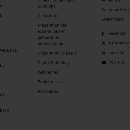
ous
Solutions
Customer Perspe
 &
Coloration
Événements
Préparation des
échantillons et
Facebook
préparation
X (formerly 
préanalytique
avec Leica
LinkedIn
Préparation de tissus
YouTube
Digital Pathology
ity
Webinaires
Études de cas
Ressources
r les
 back