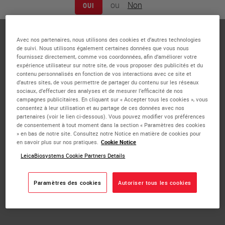
ou
Non
OUI
Maureen Doran is a histologist/co-owner of Saffron
Scientific Histology Services (SSHS). Prior to working at
SSHS, Maureen worked at SIUC School of Medicine as the
Avec nos partenaires, nous utilisons des cookies et d’autres technologies
de suivi. Nous utilisons également certaines données que vous nous
Director of the Histology Center for 32 years. She has
fournissez directement, comme vos coordonnées, afin d’améliorer votre
presented numerous continuing education workshops,
expérience utilisateur sur notre site, de vous proposer des publicités et du
lectures and teleconferences for NSH, ASCP and the
contenu personnalisés en fonction de vos interactions avec ce site et
d’autres sites, de vous permettre de partager du contenu sur les réseaux
University of Texas Health Science Center in San Antonio.
sociaux, d’effectuer des analyses et de mesurer l’efficacité de nos
Maureen is currently President of the Illinois Society for
campagnes publicitaires. En cliquant sur « Accepter tous les cookies », vous
consentez à leur utilisation et au partage de ces données avec nos
Histotechnologists. Maureen is a member of NSH Health
partenaires (voir le lien ci-dessous). Vous pouvez modifier vos préférences
& Safety committee and served as committee chair from
de consentement à tout moment dans la section « Paramètres des cookies
» en bas de notre site. Consultez notre Notice en matière de cookies pour
1996-2016. She received the SIU award for Civil Service
en savoir plus sur nos pratiques.
Cookie Notice
employee of the year and SIUC Outstanding Civil Service
LeicaBiosystems Cookie Partners Details
Teaching Support Award. She received the
Histotechnologist Of The Year award from the Illinois
Paramètres des cookies
Autoriser tous les cookies
Society for Histotechnologists and was the recipient of
the J.B. McCormick award by NSH.