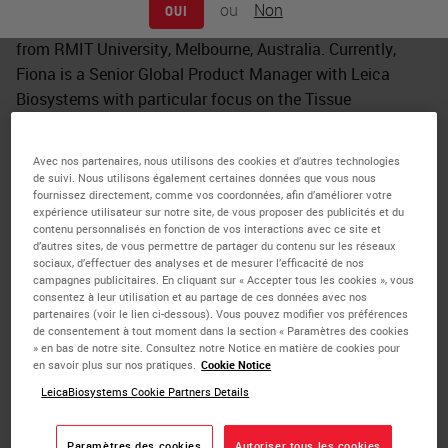
ou
Non
OUI
Fiona holds a Bachelor of Applied Science (Med.Science)
from RMIT University, Melbourne, Australia. Currently,
Fiona is a Senior Global Product Manager with Leica
Biosystems with particular focus on the Tissue
Processing Portfolio. However, Fiona has spent her entire
career of nearly 40 years focused on Histology, first within
Avec nos partenaires, nous utilisons des cookies et d’autres technologies
a fast-paced, clinical laboratory-based role in Melbourne,
de suivi. Nous utilisons également certaines données que vous nous
fournissez directement, comme vos coordonnées, afin d’améliorer votre
Australia where she held positions of increasing
expérience utilisateur sur notre site, de vous proposer des publicités et du
responsibility up to Laboratory Management, before
contenu personnalisés en fonction de vos interactions avec ce site et
d’autres sites, de vous permettre de partager du contenu sur les réseaux
moving to Vision Biosystems as Laboratory Manager with
sociaux, d’effectuer des analyses et de mesurer l’efficacité de nos
oversite of scientific staff involved in R&D for the BOND,
campagnes publicitaires. En cliquant sur « Accepter tous les cookies », vous
CEREBRO and PELORIS systems, Verification and
consentez à leur utilisation et au partage de ces données avec nos
partenaires (voir le lien ci-dessous). Vous pouvez modifier vos préférences
Validation activities, Production and Field Application
de consentement à tout moment dans la section « Paramètres des cookies
Support. Fiona then moved into the commercial area
» en bas de notre site. Consultez notre Notice en matière de cookies pour
en savoir plus sur nos pratiques.
Cookie Notice
involvement in the product development lifecycle from
LeicaBiosystems Cookie Partners Details
ideation to product development, product marketing and
commercialization. Fiona has been actively involved in
Paramètres des cookies
Autoriser tous les cookies