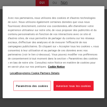
ou
Non
OUI
Clifford Chapman is the Technical Specialist / Education
Coordinator of Strata Pathology Services, Lexington, MA.
His responsibilities include in house training of laboratory
Avec nos partenaires, nous utilisons des cookies et d’autres technologies
de suivi. Nous utilisons également certaines données que vous nous
personnel, performing in services and competencies for
fournissez directement, comme vos coordonnées, afin d’améliorer votre
laboratory staff, clinical mentoring of Harford Community
expérience utilisateur sur notre site, de vous proposer des publicités et du
contenu personnalisés en fonction de vos interactions avec ce site et
College online Histology students, quality management of
d’autres sites, de vous permettre de partager du contenu sur les réseaux
laboratory operations, supervisor of
sociaux, d’effectuer des analyses et de mesurer l’efficacité de nos
campagnes publicitaires. En cliquant sur « Accepter tous les cookies », vous
Immunohistochemistry and Molecular Laboratories. Cliff
consentez à leur utilisation et au partage de ces données avec nos
received his Master Degree in Botany from the University
partenaires (voir le lien ci-dessous). Vous pouvez modifier vos préférences
de consentement à tout moment dans la section « Paramètres des cookies
of Milwaukee, WI and his Bachelor's in Biology from
» en bas de notre site. Consultez notre Notice en matière de cookies pour
Lowell State College, Lowell, MA. Cliff has worked on
en savoir plus sur nos pratiques.
Cookie Notice
publications including 'Histology Hardball: Solutions for
LeicaBiosystems Cookie Partners Details
Hard Tissue,' in Advance for Medical Laboratory
Professionals.
Paramètres des cookies
Autoriser tous les cookies