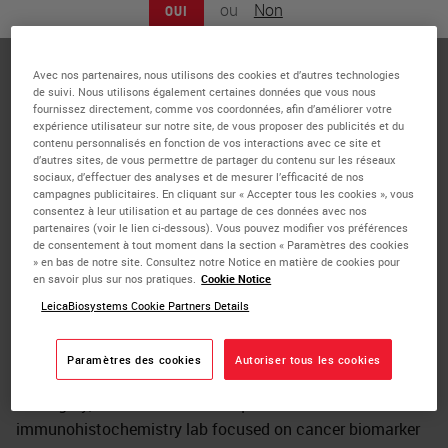
ou
Non
OUI
Ingelheim Pharmaceuticals
Alex Klimowicz is a Principal Scientist in the Department
Avec nos partenaires, nous utilisons des cookies et d’autres technologies
of Immunology and Respiratory Discovery Research at
de suivi. Nous utilisons également certaines données que vous nous
Boehringer Ingelheim Pharmaceuticals, Inc. In this
fournissez directement, comme vos coordonnées, afin d’améliorer votre
expérience utilisateur sur notre site, de vous proposer des publicités et du
capacity he leads the Molecular Histopathology Group,
contenu personnalisés en fonction de vos interactions avec ce site et
implementing and applying cutting edge in situ
d’autres sites, de vous permettre de partager du contenu sur les réseaux
techniques, whole slide imaging, and digital image
sociaux, d’effectuer des analyses et de mesurer l’efficacité de nos
campagnes publicitaires. En cliquant sur « Accepter tous les cookies », vous
analysis, to build target to disease linkage in human
consentez à leur utilisation et au partage de ces données avec nos
tissue specimens for projects and external collaborations
partenaires (voir le lien ci-dessous). Vous pouvez modifier vos préférences
de consentement à tout moment dans la section « Paramètres des cookies
across the Department. Alex holds a PhD in Molecular
» en bas de notre site. Consultez notre Notice en matière de cookies pour
Biology, and has 10 years of experience in the fields of
en savoir plus sur nos pratiques.
Cookie Notice
digital pathology and quantitative
LeicaBiosystems Cookie Partners Details
immunohistochemistry. Prior to moving to Boehringer
Ingelheim, Alex was an Adjunct Research Assistant
Paramètres des cookies
Autoriser tous les cookies
Professor in the Department of Oncology at the University
of Calgary, where he led a core quantitative
immunohistochemistry lab focused on cancer biomarker