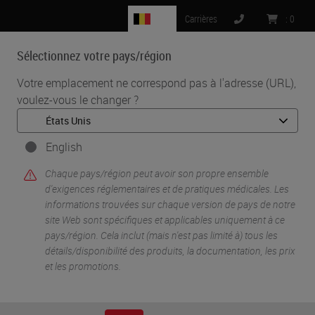
BE
Carrières
:
0
Sélectionnez votre pays/région
MENU
Votre emplacement ne correspond pas à l'adresse (URL),
voulez-vous le changer ?
•
•
Accueil
Pathologie numérique
•
Logiciels de gestion et d'intégration
Solution de connectivité SIL d’Aperio – Des données de cas
English
intégrées et des images plein champ (WSI) à portée de main
Chaque pays/région peut avoir son propre ensemble
d'exigences réglementaires et de pratiques médicales. Les
informations trouvées sur chaque version de pays de notre
site Web sont spécifiques et applicables uniquement à ce
pays/région. Cela inclut (mais n'est pas limité à) tous les
détails/disponibilité des produits, la documentation, les prix
et les promotions.