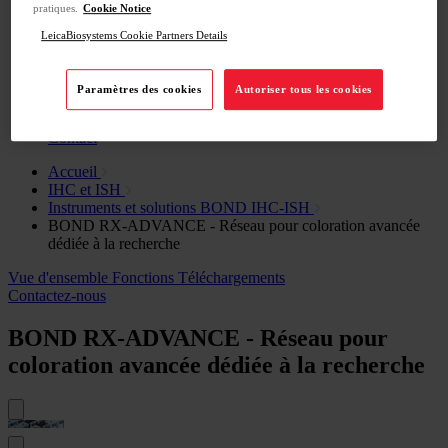
pratiques.
Cookie Notice
Back
Abcam
LeicaBiosystems Cookie Partners Details
Advanced Cell Diagnostics
Cell Signaling Technology
Molecular Instruments
Paramètres des cookies
Autoriser tous les cookies
Formation
Assistance
Contact
Accueil
IHC et ISH
Instruments et solutions BOND IHC-ISH
BOND RX-ADVANCE - Réseau pour coloration avancée
dédiée à la recherche
Vue d'ensemble
Fonctions
Téléchargements
Contactez-nous
BOND RX-ADVANCE - Réseau pour
coloration avancée dédiée à la recherche