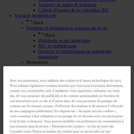
Scanners de lames & Solutions
Galerie d'images de la coloration IHC
Sciences biomédicales
Back
Solutions et formation en sciences de la vie
Back
Histologie et pré-analytique
IHC et multiplexage
Imagerie et numérisation en pathologie
numérique
Ressources
Back
Galerie d'images de la coloration IHC
Galerie de pathologie numérique
Avec nos partenaires, nous utilisons des cookies et d’autres technologies de suivi.
Media Coverage
Nous utilisons également certaines données que vous nous fournissez directement,
Technologies et instruments
comme vos coordonnées, afin d’améliorer votre expérience utilisateur sur notre
site, de vous proposer des publicités et du contenu personnalisés en fonction de
Back
vos interactions avec ce site et d’autres sites, de vous permettre de partager du
Automate de coloration entièrement automatisé
contenu sur les réseaux sociaux, d’effectuer des analyses et de mesurer l’efficacité
pour la recherche
de nos campagnes publicitaires. En cliquant sur « Accepter tous les cookies »,
Digital Pathology & Computational Solutions
vous consentez à leur utilisation et au partage de ces données avec nos partenaires
Vibratomes
(voir le lien ci-dessous). Vous pouvez modifier vos préférences de consentement à
Cryostats
tout moment dans la section « Paramètres des cookies » en bas de notre site.
Partenaires d'innovation
Consultez notre Notice en matière de cookies pour en savoir plus sur nos