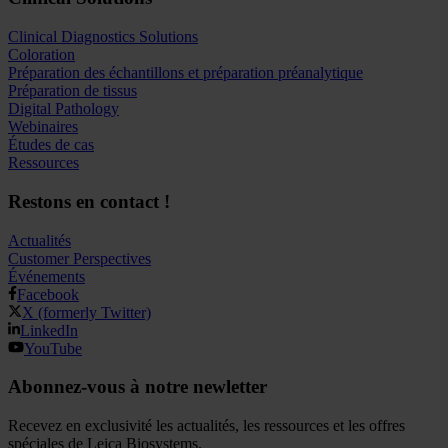
Clinical Diagnostics Solutions
Coloration
Préparation des échantillons et préparation préanalytique
Préparation de tissus
Digital Pathology
Webinaires
Études de cas
Ressources
Restons en contact !
Actualités
Customer Perspectives​
Événements
Facebook
X (formerly Twitter)
LinkedIn
YouTube
Abonnez-vous à notre newletter
Recevez en exclusivité les actualités, les ressources et les offres
spéciales de Leica Biosystems.