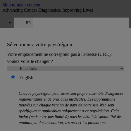
Skip to main content
Advancing Cancer Diagnostics, Improving Lives
BE
Carrières
Obtenir un devis: +32 78 48 16 62
Devis
:
0
Sélectionnez votre pays/région
Votre emplacement ne correspond pas à l'adresse (URL),
voulez-vous le changer ?
English
MENU
Chaque pays/région peut avoir son propre ensemble d'exigences
Produits
réglementaires et de pratiques médicales. Les informations
Back
trouvées sur chaque version de pays de notre site Web sont
Solutions d’histologie
spécifiques et applicables uniquement à ce pays/région. Cela
Back
inclut (mais n'est pas limité à) tous les détails/disponibilité des
Préparateurs de tissus
produits, la documentation, les prix et les promotions.
Colorateur de lames et colleuse de lamelles
Microtomes