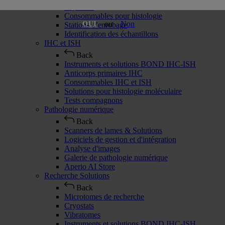
Cryostats
Consommables pour histologie
ou
Non
OUI
Stations d’enrobage
Identification des échantillons
IHC et ISH
Back
Instruments et solutions BOND IHC-ISH
Anticorps primaires IHC
Consommables IHC et ISH
Solutions pour histologie moléculaire
Tests compagnons
Pathologie numérique
Back
Scanners de lames & Solutions
Logiciels de gestion et d'intégration
Analyse d'images
Galerie de pathologie numérique
Aperio AI Store
Recherche Solutions
Back
Microtomes de recherche
Cryostats
Vibratomes
Instruments et solutions BOND IHC-ISH