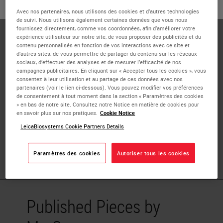
ou
Non
OUI
Sun Woo Kim, the founder and CEO of a South Korean
Avec nos partenaires, nous utilisons des cookies et d’autres technologies
de suivi. Nous utilisons également certaines données que vous nous
biotech start-up, Deep Bio Inc., has a proven track record
fournissez directement, comme vos coordonnées, afin d’améliorer votre
of over 20 years in executive management as well as
expérience utilisateur sur notre site, de vous proposer des publicités et du
contenu personnalisés en fonction de vos interactions avec ce site et
computer science expertise. He founded the company
d’autres sites, de vous permettre de partager du contenu sur les réseaux
based on the strong belief that AI can bring about positive
sociaux, d’effectuer des analyses et de mesurer l’efficacité de nos
campagnes publicitaires. En cliquant sur « Accepter tous les cookies », vous
impacts and add value to different areas of the healthcare
consentez à leur utilisation et au partage de ces données avec nos
industry. Prior to founding Deep Bio, he served as the CTO
partenaires (voir le lien ci-dessous). Vous pouvez modifier vos préférences
de consentement à tout moment dans la section « Paramètres des cookies
of Pinion Industries, an automotive software and security
» en bas de notre site. Consultez notre Notice en matière de cookies pour
start-up, which was acquired by Hyundai Motors in 2014.
en savoir plus sur nos pratiques.
Cookie Notice
He was also the deputy director of Korea
LeicaBiosystems Cookie Partners Details
Telecommunications, the largest telephone operator in
Korea, where he led the global venture capital team.
Paramètres des cookies
Autoriser tous les cookies
Published Pieces by