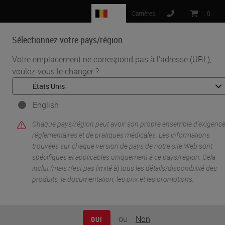
BE
Carrières
:
0
Sélectionnez votre pays/région
MENU
Votre emplacement ne correspond pas à l'adresse (URL),
voulez-vous le changer ?
•
•
Accueil
Knowledge Pathway
Mael Manesse
English
Chaque pays/région peut avoir son propre ensemble d'exigenc
réglementaires et de pratiques médicales. Les informations
trouvées sur chaque version de pays de notre site Web sont
spécifiques et applicables uniquement à ce pays/région. Cela
inclut (mais n'est pas limité à) tous les détails/disponibilité des
produits, la documentation, les prix et les promotions.
Mael Manesse
ou
Non
OUI