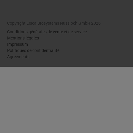
Copyright Leica Biosystems Nussloch GmbH 2026
Conditions générales de vente et de service
Mentions légales
Impressum
Politiques de confidentialité
Agreements