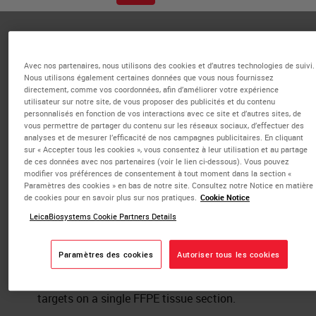
Published Pieces by
Mael Manesse
Avec nos partenaires, nous utilisons des cookies et d’autres technologies de suivi.
Nous utilisons également certaines données que vous nous fournissez
directement, comme vos coordonnées, afin d’améliorer votre expérience
utilisateur sur notre site, de vous proposer des publicités et du contenu
Strategies for Spatial Multi-omics:
personnalisés en fonction de vos interactions avec ce site et d’autres sites, de
vous permettre de partager du contenu sur les réseaux sociaux, d’effectuer des
Co-detection of protein and RNA
analyses et de mesurer l’efficacité de nos campagnes publicitaires. En cliquant
sur « Accepter tous les cookies », vous consentez à leur utilisation et au partage
biomarkers on a single FFPE tissue
de ces données avec nos partenaires (voir le lien ci-dessous). Vous pouvez
section powered by InSituPlex®
modifier vos préférences de consentement à tout moment dans la section «
Paramètres des cookies » en bas de notre site. Consultez notre Notice en matière
Technology
de cookies pour en savoir plus sur nos pratiques.
Cookie Notice
LeicaBiosystems Cookie Partners Details
IHC & Multiplexing
This white paper highlights the value of an
Paramètres des cookies
Autoriser tous les cookies
integrated ISP-in situ hybridization (ISH)
workflow for co-detection of protein and RNA
targets on a single FFPE tissue section.