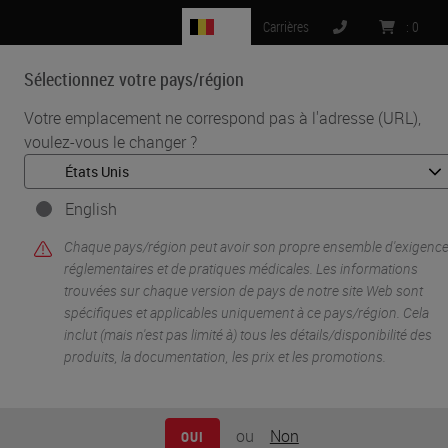
BE
Carrières
:
0
Sélectionnez votre pays/région
MENU
Votre emplacement ne correspond pas à l'adresse (URL),
voulez-vous le changer ?
•
•
Accueil
Knowledge Pathway
Luke Restorick
English
Chaque pays/région peut avoir son propre ensemble d'exigenc
réglementaires et de pratiques médicales. Les informations
trouvées sur chaque version de pays de notre site Web sont
spécifiques et applicables uniquement à ce pays/région. Cela
inclut (mais n'est pas limité à) tous les détails/disponibilité des
produits, la documentation, les prix et les promotions.
Luke Restorick
Luke Restorick has a Master’s Degree in Engineering from
ou
Non
OUI