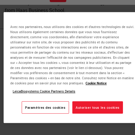
UC Berkeley and a Management of Technology certificate
from Haas Business School.
Avec nos partenaires, nous utilisons des cookies et d’autres technologies de suivi.
Nous utilisons également certaines données que vous nous fournissez
directement, comme vos coordonnées, afin d’améliorer votre expérience
Published Pieces by
utilisateur sur notre site, de vous proposer des publicités et du contenu
personnalisés en fonction de vos interactions avec ce site et d’autres sites, de
vous permettre de partager du contenu sur les réseaux sociaux, d’effectuer des
Luke Restorick
analyses et de mesurer l’efficacité de nos campagnes publicitaires. En cliquant
sur « Accepter tous les cookies », vous consentez à leur utilisation et au partage
de ces données avec nos partenaires (voir le lien ci-dessous). Vous pouvez
modifier vos préférences de consentement à tout moment dans la section «
Panel Discussion: Transforming
Paramètres des cookies » en bas de notre site. Consultez notre Notice en matière
de cookies pour en savoir plus sur nos pratiques.
Cookie Notice
Pathology Through Innovation
LeicaBiosystems Cookie Partners Details
Curious about what the future holds? Listen to
our global panel of expert pathologists and
Paramètres des cookies
Autoriser tous les cookies
learn more about AI, digital pathology, and how
future innovations may lead the way.